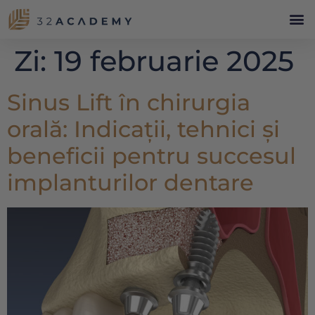
Zi:
19 februarie 2025
Sinus Lift în chirurgia
orală: Indicații, tehnici și
beneficii pentru succesul
implanturilor dentare