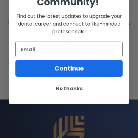
Community!
Find out the latest updates to upgrade your
Strada Căpitan Alexandru Șerbănescu 85, Sector 1,
dental career and connect to like-minded
București, România
professionals!
office@32academy.ro
Continue
L - V: 09:30 AM - 06:00 PM
S - D: Închis
No thanks