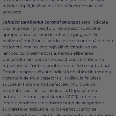
relativ simplă, însă necesită o adâncime sulculară
adecvată.
Tehnica lamboului coronal avansat
este indicată
doar în prezența țesutului keratinizat adecvat în
apropierea defectului de retracție gingivală. Se
realizează două incizii verticale ce se continuă dincolo
de joncțiunea mucogingivală ridicându-se un
lambou cu grosime totală. Pentru eliberarea
periostului, lamboul este disecționat. Lamboul se
repoziționează într-o poziție coronală și se suturează.
Tehnica respectivă este indicată de obicei în tratarea
defectele de RG a claselor I și II Miller, la fel oferă
succes în tratamentul defectelor multiple cu
rezultate fizionomice favorabile. După părerea
autorului internațional Kerner (2009), tehnica
înregistrează rezultate foarte bune de acoperire a
suprafețelor radiculare, culoarea țesuturilor se
potrivește bine cu țesuturile adiacente și recuperarea