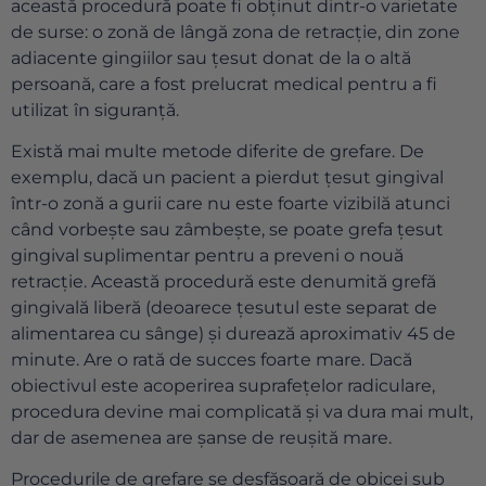
această procedură poate fi obținut dintr-o varietate
de surse: o zonă de lângă zona de retracție, din zone
adiacente gingiilor sau țesut donat de la o altă
persoană, care a fost prelucrat medical pentru a fi
utilizat în siguranță.
Există mai multe metode diferite de grefare. De
exemplu, dacă un pacient a pierdut țesut gingival
într-o zonă a gurii care nu este foarte vizibilă atunci
când vorbește sau zâmbește, se poate grefa țesut
gingival suplimentar pentru a preveni o nouă
retracție. Această procedură este denumită grefă
gingivală liberă (deoarece țesutul este separat de
alimentarea cu sânge) și durează aproximativ 45 de
minute. Are o rată de succes foarte mare. Dacă
obiectivul este acoperirea suprafețelor radiculare,
procedura devine mai complicată și va dura mai mult,
dar de asemenea are șanse de reușită mare.
Procedurile de grefare se desfășoară de obicei sub