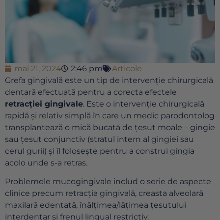
mai 21, 2024
2:46 pm
Articole
Grefa gingivală este un tip de intervenție chirurgicală
dentară efectuată pentru a corecta efectele
retracției gingivale
. Este o intervenție chirurgicală
rapidă și relativ simplă în care un medic parodontolog
transplantează o mică bucată de țesut moale – gingie
sau țesut conjunctiv (stratul intern al gingiei sau
cerul gurii) și îl folosește pentru a construi gingia
acolo unde s-a retras.
Problemele mucogingivale includ o serie de aspecte
clinice precum retracția gingivală, creasta alveolară
maxilară edentată, înălțimea/lățimea țesutului
interdentar și frenul lingual restrictiv.