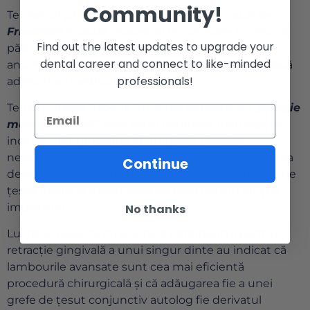
Community!
Termenul „chirurgie mucogingivală” introdus de
Friedman
include proceduri chirurgicale menite să
Find out the latest updates to upgrade your
păstreze gingia atașată, să corecteze frenurile
dental career and connect to like-minded
anormale sau atașamentele musculare și să crească
professionals!
adâncimea vestibulului.
Termenul este înlocuit în ultima perioadă cu „
terapie
mucogingivală
”, care este o expresie mai largă ce
include atât proceduri chirurgicale plastice
nechirurgicale, cât și parodontale pentru corectarea
Continue
defectelor de morfologie, poziție și/sau cantitatea de
țesut moale și suport osos de bază pentru dinți și
implanturi.
No thanks
Lucrările recente cu privire la tratamentul pentru
retracție gingivală a unui singur dinte au indicat că
lambourile avansate sunt cea mai eficientă
procedură chirurgicală și că adăugarea fie a unei
grefe de țesut conjunctiv autolog fie derivatul