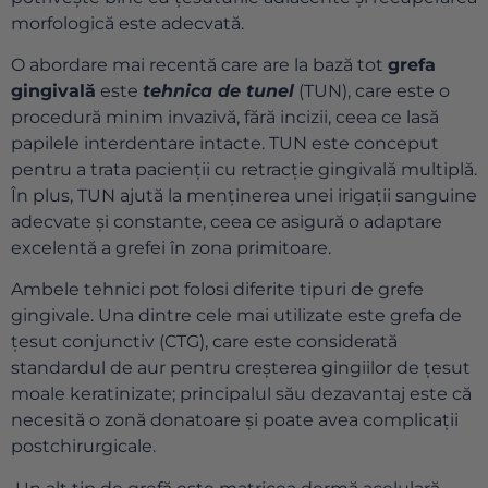
morfologică este adecvată.
O abordare mai recentă care are la bază tot
grefa
gingivală
este
tehnica de tunel
(TUN), care este o
procedură minim invazivă, fără incizii, ceea ce lasă
papilele interdentare intacte. TUN este conceput
pentru a trata pacienții cu retracție gingivală multiplă.
În plus, TUN ajută la menținerea unei irigații sanguine
adecvate și constante, ceea ce asigură o adaptare
excelentă a grefei în zona primitoare.
Ambele tehnici pot folosi diferite tipuri de grefe
gingivale. Una dintre cele mai utilizate este grefa de
țesut conjunctiv (CTG), care este considerată
standardul de aur pentru creșterea gingiilor de țesut
moale keratinizate; principalul său dezavantaj este că
necesită o zonă donatoare și poate avea complicații
postchirurgicale.