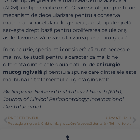
Un alt tip de grefă este matricea dermă acelulară
(ADM), un tip specific de CTG care se obține printr-un
mecanism de decelularizare pentru a conserva
matricea extracelulară. În general, acest tip de grefă
servește drept bază pentru proliferarea celulelor și
astfel favorizează revascularizarea postchirurgicală.
În concluzie, specialiștii consideră că sunt necesare
mai multe studii pentru a caracteriza mai bine
diferența dintre cele două opțiuni de
chirurgie
mucogingivală
și pentru a spune care dintre ele este
mai bună în tratamentul cu grefă gingivală.
Bibliografie: National Institutes of Health (NIH);
Journal of Clinical Periodontology; International
Dental Journal
PRECEDENTUL
URMATORUL
Retracția gingivală: Ghid clinic și opțiuni de tratament
Grefa osoasă dentară – Tehnici folosite în adiția de os dentar