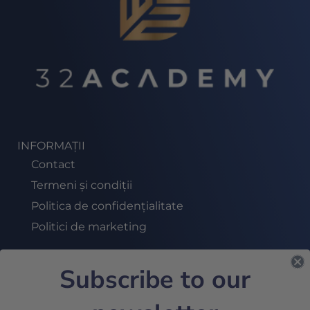
INFORMAȚII
Contact
Termeni și condiții
Politica de confidențialitate
Politici de marketing
Subscribe to our
ABONEAZĂ-TE LA NEWSLETTER