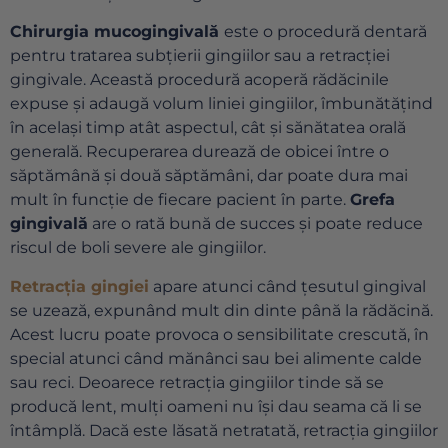
Chirurgia mucogingivală
este o procedură dentară
pentru tratarea subțierii gingiilor sau a retracției
gingivale. Această procedură acoperă rădăcinile
expuse și adaugă volum liniei gingiilor, îmbunătățind
în același timp atât aspectul, cât și sănătatea orală
generală. Recuperarea durează de obicei între o
săptămână și două săptămâni, dar poate dura mai
mult în funcție de fiecare pacient în parte.
Grefa
gingivală
are o rată bună de succes și poate reduce
riscul de boli severe ale gingiilor.
Retracția gingiei
apare atunci când țesutul gingival
se uzează, expunând mult din dinte până la rădăcină.
Acest lucru poate provoca o sensibilitate crescută, în
special atunci când mănânci sau bei alimente calde
sau reci. Deoarece retracția gingiilor tinde să se
producă lent, mulți oameni nu își dau seama că li se
întâmplă. Dacă este lăsată netratată, retracția gingiilor