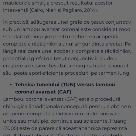
matricei de smalț a crescut rezultatul acestor
intervenții (Cairo, Nieri și Pagliaro, 2014).
În practică, adăugarea unei grefe de țesut conjunctiv
sub un lambou avansat coronal este considerat mod
standard de îngrijire pentru obținerea acoperirii
complete a rădăcinilor a unui singur dinte afectat. Pe
lângă realizarea unei acoperiri complete a rădăcinilor,
potențialul grefei de țesut conjunctiv include o
creștere a grosimii țesutului marginal care, la rândul
său, poate spori eficiența procedurii pe termen lung.
Tehnica tunelului (TUN) versus lambou
coronal avansat (CAF)
Lamboul coronal avansat (CAF) este o procedură
chirurgicală tradițională concepută pentru a obține o
acoperire completă a rădăcinii cu grefe gingivale
unice sau multiple, continue sau adiacente. Huang
(2005) este de părere că această tehnică reprezintă
rezultate estetice satisfăcătoare și este o metodă