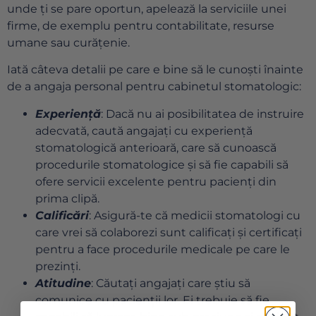
unde ți se pare oportun, apelează la serviciile unei
firme, de exemplu pentru contabilitate, resurse
umane sau curățenie.
Iată câteva detalii pe care e bine să le cunoști înainte
de a angaja personal pentru cabinetul stomatologic:
Experiență
: Dacă nu ai posibilitatea de instruire
adecvată, caută angajați cu experiență
stomatologică anterioară, care să cunoască
procedurile stomatologice și să fie capabili să
ofere servicii excelente pentru pacienți din
prima clipă.
Calificări
: Asigură-te că medicii stomatologi cu
care vrei să colaborezi sunt calificați și certificați
pentru a face procedurile medicale pe care le
prezinți.
Atitudine
: Căutați angajați care știu să
comunice cu pacienții lor. Ei trebuie să fie