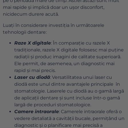
pe o perioadă mare de timp. Astfel astăzi sunt mult
mai rapide și implică doar un ușor disconfort,
nicidecum durere acută.
Luați în considerare investiția în următoarele
tehnologii dentare:
Raze X digitale
: În comparație cu razele X
tradiționale, razele X digitale folosesc mai puține
radiații și produc imagini de calitate superioară.
Ele permit, de asemenea, un diagnostic mai
rapid și mai precis.
Laser cu diodă
: Versatilitatea unui laser cu
diodă este unul dintre avantajele principale în
stomatologie. Laserele cu diodă au o gamă largă
de aplicații dentare și sunt incluse într-o gamă
largă de proceduri stomatologice.
Camere intraorale
: Camerele intraorale oferă o
vedere detaliată a cavității bucale, permițând un
diagnostic și o planificare mai precisă a