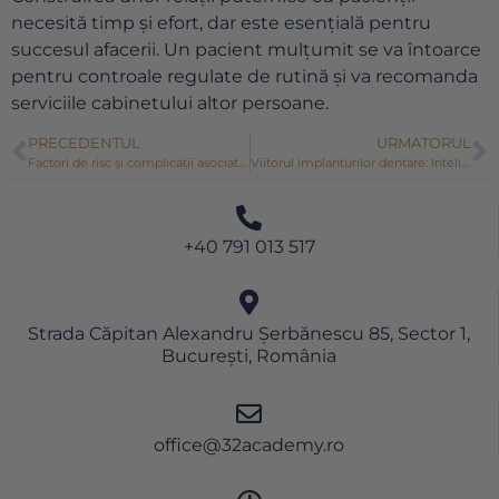
necesită timp și efort, dar este esențială pentru
succesul afacerii. Un pacient mulțumit se va întoarce
pentru controale regulate de rutină și va recomanda
serviciile cabinetului altor persoane.
PRECEDENTUL
URMATORUL
Factori de risc și complicații asociate implanturilor dentare
Viitorul implanturilor dentare: Inteligența artificială și robotică
+40 791 013 517
Strada Căpitan Alexandru Șerbănescu 85, Sector 1,
București, România
office@32academy.ro