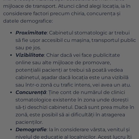
mijloace de transport. Atunci când alegi locația, ia în
considerare factori precum chiria, concurența și
datele demografice:
Proximitate
: Cabinetul stomatologic ar trebui
să fie ușor accesibil cu mașina, transportul public
sau pe jos.
Vizibilitate
: Chiar dacă vei face publicitate
online sau alte mijloace de promovare,
potențialii pacienți ar trebui să poată vedea
cabinetul, așadar dacă locația este una vizibilă
sau într-o zonă cu trafic intens, vei avea un atu.
Concurență
: Ține cont de numărul de clinici
stomatologice existente în zona unde dorești
să-ți deschizi cabinetul. Dacă sunt prea multe în
zonă, este posibil să ai dificultăți în atragerea
pacienților.
Demografie
: Ia în considerare vârsta, venitul și
nivelul de educație al localnicilor. Acest lucru îți