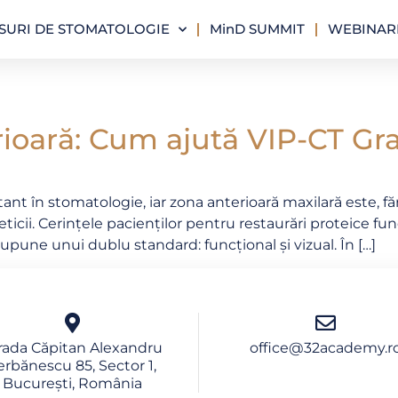
SURI DE STOMATOLOGIE
MinD SUMMIT
WEBINARI
ioară: Cum ajută VIP-CT Graf
rtant în stomatologie, iar zona anterioară maxilară este, fă
ticii. Cerințele pacienților pentru restaurări proteice fun
supune unui dublu standard: funcțional și vizual. În […]
rada Căpitan Alexandru
office@32academy.r
erbănescu 85, Sector 1,
București, România