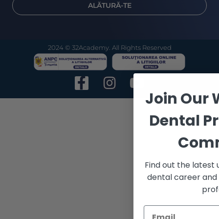
ALĂTURĂ-TE
2024 © 32Academy. All Rights Reserved
Join Our 
Dental P
Comm
Find out the latest
dental career and
prof