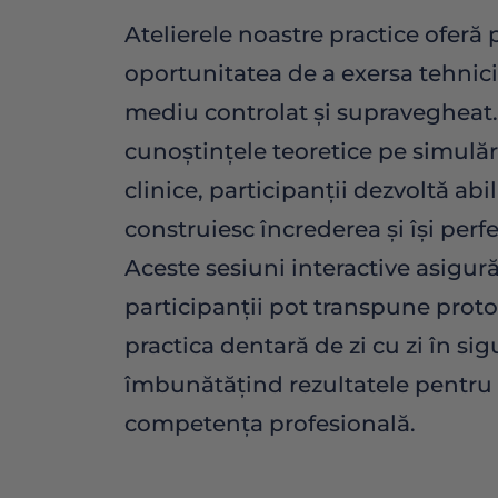
Atelierele noastre practice oferă 
oportunitatea de a exersa tehnici
mediu controlat și supravegheat
cunoștințele teoretice pe simulări 
clinice, participanții dezvoltă abili
construiesc încrederea și își perf
Aceste sesiuni interactive asigură
participanții pot transpune proto
practica dentară de zi cu zi în sigu
îmbunătățind rezultatele pentru 
competența profesională.