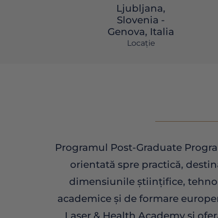
Ljubljana,
Slovenia -
Genova, Italia
Locaţie
Programul Post-Graduate Program
orientată spre practică, dest
dimensiunile științifice, tehnol
academice și de formare europen
Laser & Health Academy și oferă