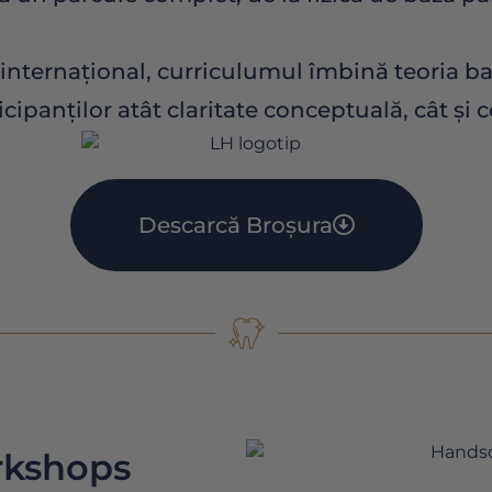
nternațional, curriculumul îmbină teoria baz
cipanților atât claritate conceptuală, cât și 
Descarcă Broșura
kshops