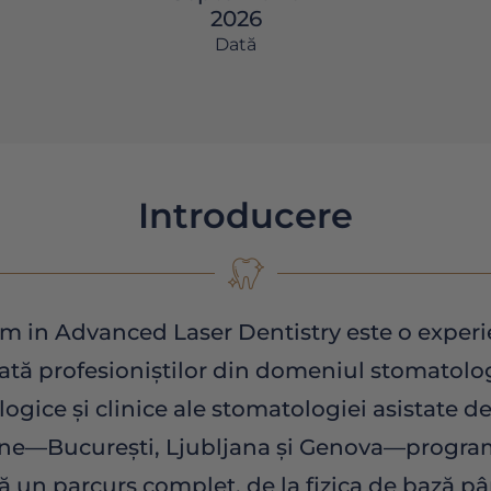
2026
Dată
Introducere
 in Advanced Laser Dentistry este o experie
inată profesioniștilor din domeniul stomatolo
ogice și clinice ale stomatologiei asistate de
e—București, Ljubljana și Genova—programul
 un parcurs complet, de la fizica de bază pân