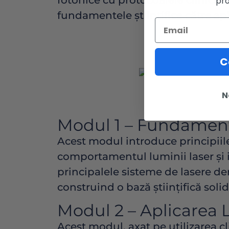
fotonice cu protocoalele clinice 
pro
fundamentele științifice către apl
C
N
Modul 1 – Fundament
Acest modul introduce principiile 
comportamentul luminii laser și i
principalele sisteme de lasere de
construind o bază științifică solid
Modul 2 – Aplicarea L
Acest modul, axat pe utilizarea c