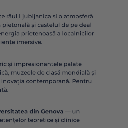
e râul Ljubljanica și o atmosferă
 pietonală și castelul de pe deal
nergia prietenoasă a localnicilor
riențe imersive.
oric și impresionantele palate
mică, muzeele de clasă mondială și
cu inovația contemporană. Pentru
tă.
ersitatea din Genova
— un
tențelor teoretice și clinice