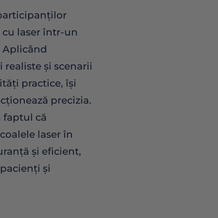
participanților
 cu laser într-un
. Aplicând
realiste și scenarii
tăți practice, își
ecționează precizia.
 faptul că
coalele laser în
ranță și eficient,
pacienți și