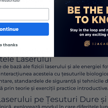
reale. Acest program oferă această legătură, 
fessionals!
icarea în practică bazată pe dovezi și cu înc
ontinue
o thanks
Obiectivele de Învățare
ele Laserului
de bază ale fizicii laserului și ale energiei f
nteracțiunea acesteia cu țesuturile biologice
ntare, standardele de siguranță și tehnicile d
ă prin teorie și exerciții practice introductive
aserului pe Țesuturi Dure și
linică, explorează modul în care diferitele 