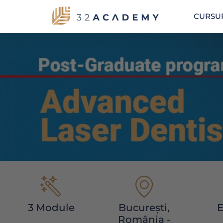
CURSUR
3 Module
București,
E
România -