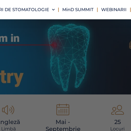
I DE STOMATOLOGIE
MinD SUMMIT
WEBINARII
ngleză
Mai -
25
Septembrie
Limbă
Locuri