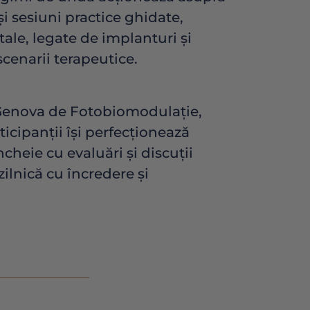
și sesiuni practice ghidate,
tale, legate de implanturi și
scenarii terapeutice.
l Genova de Fotobiomodulație,
ticipanții își perfecționează
ncheie cu evaluări și discuții
ilnică cu încredere și