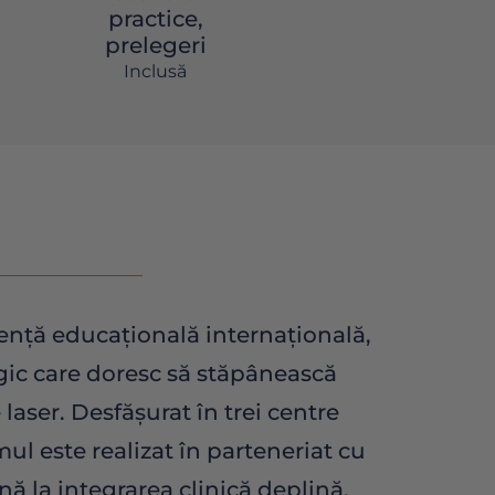
practice,
prelegeri
Inclusă
nță educațională internațională,
gic care doresc să stăpânească
 laser. Desfășurat în trei centre
 este realizat în parteneriat cu
ă la integrarea clinică deplină.