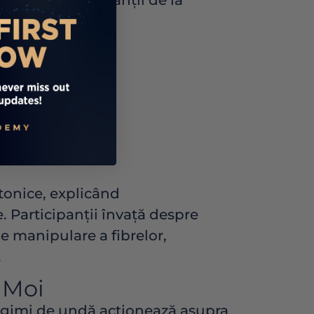
ghidând participanții de la
redere.
otonice, explicând
. Participanții învață despre
e manipulare a fibrelor,
.
 Moi
lungimi de undă acționează asupra