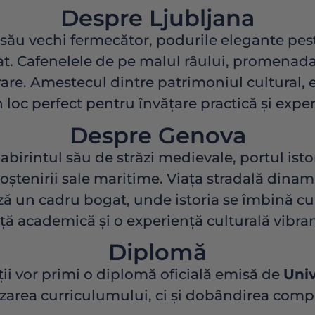
Despre Ljubljana
său vechi fermecător, podurile elegante pest
iat. Cafenelele de pe malul râului, promenada
are. Amestecul dintre patrimoniul cultural, e
n loc perfect pentru învățare practică și expe
Despre Genova
labirintul său de străzi medievale, portul ist
 moștenirii sale maritime. Viața stradală dina
ază un cadru bogat, unde istoria se îmbină 
ță academică și o experiență culturală vibran
Diplomă
ții vor primi o diplomă oficială emisă de
Univ
lizarea curriculumului, ci și dobândirea compe