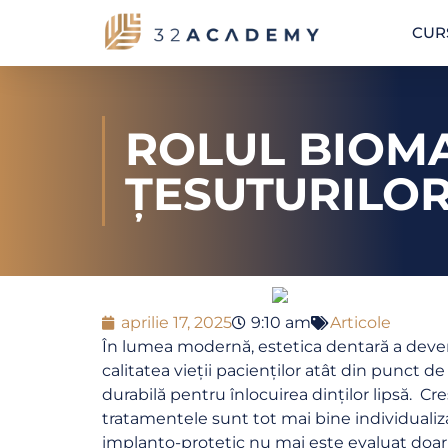
CUR
ROLUL BIOM
ȚESUTURILO
aprilie 17, 2025
9:10 am
Articole
În lumea modernă, estetica dentară a deven
calitatea vieții pacienților atât din punct de
durabilă pentru înlocuirea dinților lipsă. 
tratamentele sunt tot mai bine individualiz
implanto-protetic nu mai este evaluat doar