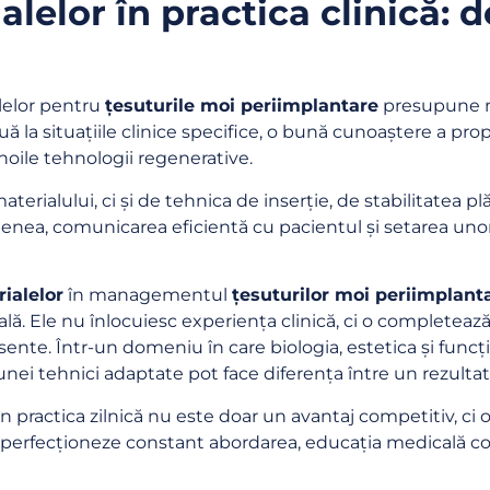
lelor în practica clinică: de
alelor pentru
țesuturile moi periimplantare
presupune m
la situațiile clinice specifice, o bună cunoaștere a propri
noile tehnologii regenerative.
rialului, ci și de tehnica de inserție, de stabilitatea plăg
enea, comunicarea eficientă cu pacientul și setarea unor a
ialelor
în managementul
țesuturilor moi periimplant
ală. Ele nu înlocuiesc experiența clinică, ci o completează
sente. Într-un domeniu în care biologia, estetica și funcț
 unei tehnici adaptate pot face diferența între un rezulta
n practica zilnică nu este doar un avantaj competitiv, ci
 își perfecționeze constant abordarea, educația medicală 