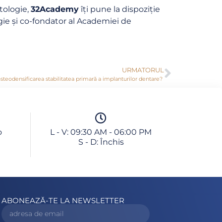
ntologie,
32Academy
îți pune la dispoziție
gie și co-fondator al Academiei de
URMATORUL
eodensificarea stabilitatea primară a implanturilor dentare?
o
L - V: 09:30 AM - 06:00 PM
S - D: Închis
ABONEAZĂ-TE LA NEWSLETTER