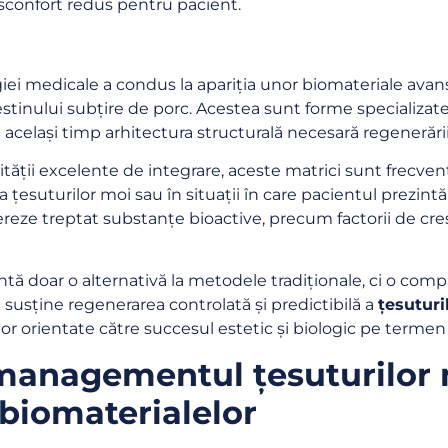
isconfort redus pentru pacient.
ei medicale a condus la apariția unor biomateriale avans
tinului subțire de porc. Acestea sunt forme specializat
același timp arhitectura structurală necesară regenerării
cității excelente de integrare, aceste matrici sunt frecven
suturilor moi sau în situații în care pacientul prezintă u
reze treptat substanțe bioactive, precum factorii de creș
tă doar o alternativă la metodele tradiționale, ci o comp
 susține regenerarea controlată și predictibilă a
țesuturi
lor orientate către succesul estetic și biologic pe termen
 managementul țesuturilor 
 biomaterialelor