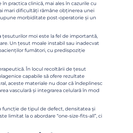
în practica clinică, mai ales în cazurile cu
ai mari dificultăți rămâne obținerea unei
presupune morbiditate post-operatorie și un
a țesuturilor moi este la fel de importantă,
tare. Un țesut moale instabil sau inadecvat
pacienților fumători, cu predispoziție
peutică. În locul recoltării de țesut
colagenice capabile să ofere rezultate
ral, aceste materiale nu doar că îndeplinesc
area vasculară și integrarea celulară în mod
 funcție de tipul de defect, densitatea și
 limitat la o abordare “one-size-fits-all”, ci