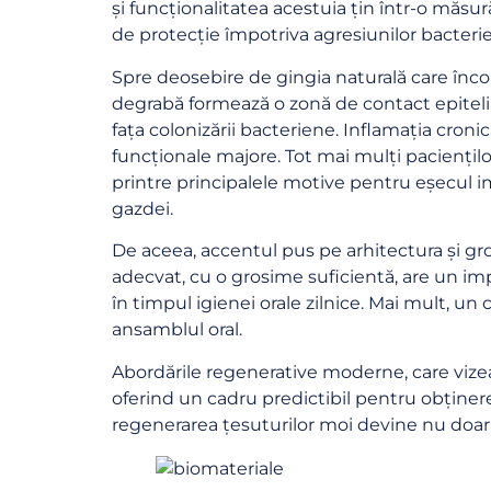
și funcționalitatea acestuia țin într-o măsură
de protecție împotriva agresiunilor bacteri
Spre deosebire de gingia naturală care înco
degrabă formează o zonă de contact epitelia
fața colonizării bacteriene. Inflamația croni
funcționale majore. Tot mai mulți paciențil
printre principalele motive pentru eșecul im
gazdei.
De aceea, accentul pus pe arhitectura și gro
adecvat, cu o grosime suficientă, are un imp
în timpul igienei orale zilnice. Mai mult, un
ansamblul oral.
Abordările regenerative moderne, care vizea
oferind un cadru predictibil pentru obținerea
regenerarea țesuturilor moi devine nu doar 