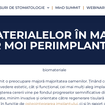
SURI DE STOMATOLOGIE
MinD SUMMIT
WEBINARI
ATERIALELOR ÎN 
R MOI PERIIMPLAN
it o preocupare majoră majoritatea oamenilor. Ținând c
 vedere estetic, cât și funcțional, cei mai mulți aleg impla
Creșterea cererii vine pe fondul progreselor semnificativ
ate, minim invazive și orientate către regenerare tisular
 în funcție de
osteointegrarea implantului
, ci și în rapor