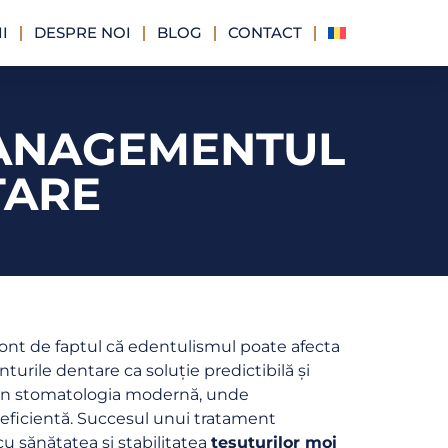
I
DESPRE NOI
BLOG
CONTACT
MANAGEMENTUL
TARE
ont de faptul că edentulismul poate afecta
nturile dentare ca soluție predictibilă și
e din stomatologia modernă, unde
ă eficientă. Succesul unui tratament
t cu sănătatea și stabilitatea
țesuturilor moi