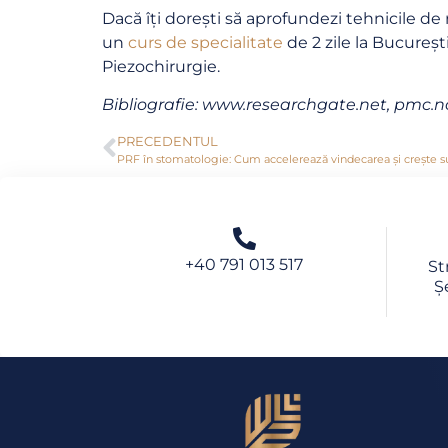
Dacă îți dorești să aprofundezi tehnicile de
un
curs de specialitate
de 2 zile la Bucureș
Piezochirurgie.
Bibliografie: www.researchgate.net, pmc.n
PRECEDENTUL
PRF în stomatologie: Cum accelerează vindecarea și crește s
+40 791 013 517
St
Ș