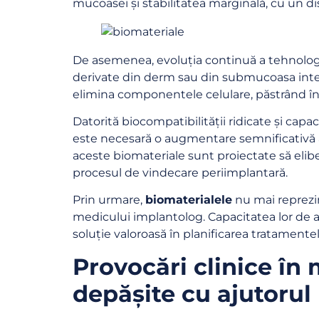
mucoasei și stabilitatea marginală, cu un d
De asemenea, evoluția continuă a tehnologi
derivate din derm sau din submucoasa intes
elimina componentele celulare, păstrând în 
Datorită biocompatibilității ridicate și capa
este necesară o augmentare semnificativă a țe
aceste biomateriale sunt proiectate să elibe
procesul de vindecare periimplantară.
Prin urmare,
biomaterialele
nu mai reprezin
medicului implantolog. Capacitatea lor de a
soluție valoroasă în planificarea tratamente
Provocări clinice în
depășite cu ajutorul