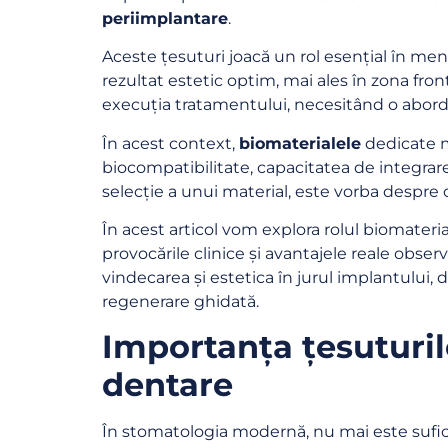
periimplantare
.
Aceste țesuturi joacă un rol esențial în menț
rezultat estetic optim, mai ales în zona fro
execuția tratamentului, necesitând o abord
În acest context,
biomaterialele
dedicate m
biocompatibilitate, capacitatea de integrare
selecție a unui material, este vorba despre 
În acest articol vom explora rolul biomateri
provocările clinice și avantajele reale obse
vindecarea și estetica în jurul implantului,
regenerare ghidată.
Importanța țesuturil
dentare
În stomatologia modernă, nu mai este sufic