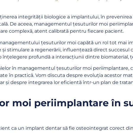
inerea integrității biologice a implantului, în prevenirea
ntală. De aceea, managementul țesuturilor moi periimplant
are complexă, atent calibrată pentru fiecare pacient.
anagementului țesuturilor moi capătă un rol tot mai impo
 și stimulare a regenerării, influențează direct succesul
o înțelegere profundă a interacțiunii dintre biomaterial, ț
alelor în managementul țesuturilor moi periimplantare, cu
rvate în practică. Vom discuta despre evoluția acestor ma
 dar și despre integrarea lor eficientă într-un plan de tra
or moi periimplantare în s
ient ca un implant dentar să fie osteointegrat corect di