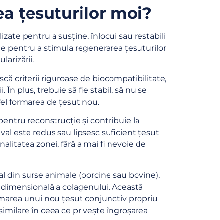
ea țesuturilor moi?
izate pentru a susține, înlocui sau restabili
ite pentru a stimula regenerarea țesuturilor
larizării.
că criterii riguroase de biocompatibilitate,
 În plus, trebuie să fie stabil, să nu se
tfel formarea de țesut nou.
 pentru reconstrucție și contribuie la
val este redus sau lipsesc suficient țesut
nalitatea zonei, fără a mai fi nevoie de
l din surse animale (porcine sau bovine),
tridimensională a colagenului. Această
 formarea unui nou țesut conjunctiv propriu
 similare în ceea ce privește îngroșarea