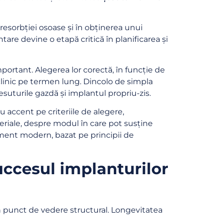
 resorbției osoase și în obținerea unui
are devine o etapă critică în planificarea și
rtant. Alegerea lor corectă, în funcție de
 clinic pe termen lung. Dincolo de simpla
esuturile gazdă și implantul propriu-zis.
 accent pe criteriile de alegere,
teriale, despre modul în care pot susține
tament modern, bazat pe principii de
uccesul implanturilor
n punct de vedere structural. Longevitatea