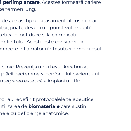
i periimplantare
. Acestea formează bariere
 pe termen lung.
de același tip de atașament fibros, ci mai
tor, poate deveni un punct vulnerabil în
tica, ci pot duce și la complicații
plantului. Acesta este considerat a fi
rocese inflamatorii în țesuturile moi și osul
 clinic. Prezența unui țesut keratinizat
plăcii bacteriene și confortului pacientului
 integrarea estetică a implantului în
i, au redefinit protocoalele terapeutice,
utilizarea de
biomateriale
care susțin
onele cu deficiențe anatomice.