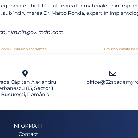
 regenerare ghidată și utilizarea biomaterialelor în impla
ti, sub îndrumarea Dr. Marco Ronda, expert în implantolo
cbi.nlm.nih.gov, mdpi.com
uccesul unui implant dentar?
Cum îmbunătățește ost
rada Căpitan Alexandru
office@32academy.r
erbănescu 85, Sector 1,
București, România
INFORMAȚII
Contact