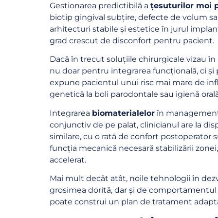
Gestionarea predictibilă a
țesuturilor moi 
biotip gingival subțire, defecte de volum sa
arhitecturi stabile și estetice în jurul impl
grad crescut de disconfort pentru pacient.
Dacă în trecut soluțiile chirurgicale vizau î
nu doar pentru integrarea funcțională, ci ș
expune pacientul unui risc mai mare de infla
genetică la boli parodontale sau igienă orală
Integrarea
biomaterialelor
în managementul 
conjunctiv de pe palat, clinicianul are la di
similare, cu o rată de confort postoperator 
funcția mecanică necesară stabilizării zonei,
accelerat.
Mai mult decât atât, noile tehnologii în dez
grosimea dorită, dar și de comportamentul biol
poate construi un plan de tratament adaptat