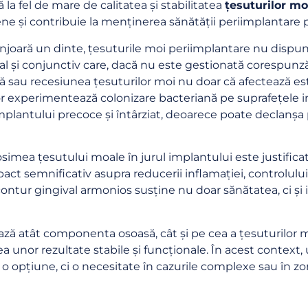
 la fel de mare de calitatea și stabilitatea
țesuturilor mo
ene și contribuie la menținerea sănătății periimplantare
njoară un dinte, țesuturile moi periimplantare nu dispun 
l și conjunctiv care, dacă nu este gestionată corespunză
că sau recesiunea țesuturilor moi nu doar că afectează este
or experimentează colonizare bacteriană pe suprafețele im
plantului precoce și întârziat, deoarece poate declanșa p
simea țesutului moale în jurul implantului este justificat
act semnificativ asupra reducerii inflamației, controlului 
 contur gingival armonios susține nu doar sănătatea, ci și
ză atât componenta osoasă, cât și pe cea a țesuturilor mo
 unor rezultate stabile și funcționale. În acest context, 
o opțiune, ci o necesitate în cazurile complexe sau în z