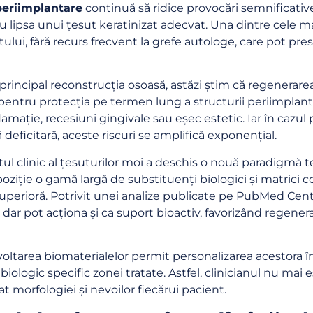
periimplantare
continuă să ridice provocări semnificative 
u lipsa unui țesut keratinizat adecvat. Una dintre cele m
antului, fără recurs frecvent la grefe autologe, care pot 
n principal reconstrucția osoasă, astăzi știm că regenerare
i pentru protecția pe termen lung a structurii periimplan
mație, recesiuni gingivale sau eșec estetic. Iar în cazul 
 deficitară, aceste riscuri se amplifică exponențial.
clinic al țesuturilor moi a deschis o nouă paradigmă tera
spoziție o gamă largă de substituenți biologici și matrici 
superioră. Potrivit unei analize publicate pe PubMed Cent
 dar pot acționa și ca suport bioactiv, favorizând regener
voltarea biomaterialelor permit personalizarea acestora în
ogic specific zonei tratate. Astfel, clinicianul nu mai este
 morfologiei și nevoilor fiecărui pacient.