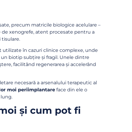
ate, precum matricile biologice acelulare –
e de xenogrefe, atent procesate pentru a
 tisulare.
t utilizate în cazuri clinice complexe, unde
n biotip subțire și fragil. Unele dintre
tere, facilitând regenerarea și accelerând
letare necesară a arsenalului terapeutic al
lor moi periimplantare
face din ele o
 lung.
moi și cum pot fi