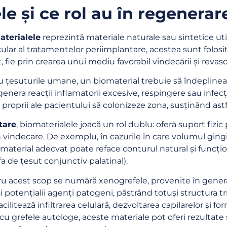
e și ce rol au în regenerar
aterialele
reprezintă materiale naturale sau sintetice util
ticular al tratamentelor periimplantare, acestea sunt folos
fie prin crearea unui mediu favorabil vindecării și revascu
 cu țesuturile umane, un biomaterial trebuie să îndeplineas
enera reacții inflamatorii excesive, respingere sau infecții.
 proprii ale pacientului să colonizeze zona, susținând as
tare
, biomaterialele joacă un rol dublu: oferă suport fizic
 vindecare. De exemplu, în cazurile în care volumul gingi
i material adecvat poate reface conturul natural și funcțio
a de țesut conjunctiv palatinal).
tru acest scop se numără xenogrefele, provenite în genera
și potențialii agenți patogeni, păstrând totuși structura 
facilitează infiltrarea celulară, dezvoltarea capilarelor și
 cu grefele autologe, aceste materiale pot oferi rezultate