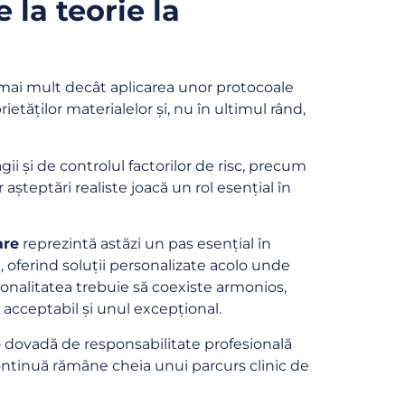
 la teorie la
ai mult decât aplicarea unor protocoale
etăților materialelor și, nu în ultimul rând,
ii și de controlul factorilor de risc, precum
șteptări realiste joacă un rol esențial în
are
reprezintă astăzi un pas esențial în
, oferind soluții personalizate acolo unde
ionalitatea trebuie să coexiste armonios,
t acceptabil și unul excepțional.
 o dovadă de responsabilitate profesională
continuă rămâne cheia unui parcurs clinic de