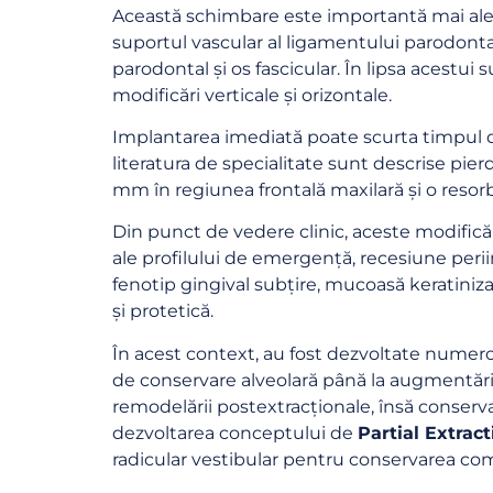
Această schimbare este importantă mai ales 
suportul vascular al ligamentului parodontal
parodontal și os fascicular. În lipsa acestui 
modificări verticale și orizontale.
Implantarea imediată poate scurta timpul d
literatura de specialitate sunt descrise pie
mm în regiunea frontală maxilară și o resor
Din punct de vedere clinic, aceste modificăr
ale profilului de emergență, recesiune per
fenotip gingival subțire, mucoasă keratiniza
Join Our
și protetică.
Dental P
În acest context, au fost dezvoltate numeroa
de conservare alveolară până la augmentări
Com
remodelării postextracționale, însă conserv
Find out the late
dezvoltarea conceptului de
Partial Extrac
dental career a
radicular vestibular pentru conservarea comp
pr