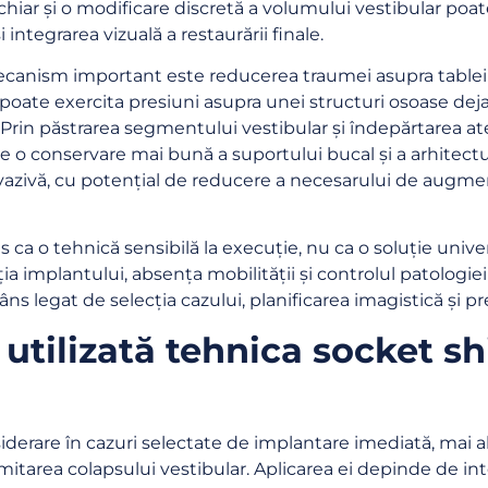
 chiar și o modificare discretă a volumului vestibular poa
i integrarea vizuală a restaurării finale.
canism important este reducerea traumei asupra tablei v
 poate exercita presiuni asupra unei structuri osoase deja
 Prin păstrarea segmentului vestibular și îndepărtarea ate
 o conservare mai bună a suportului bucal și a arhitecturi
azivă, cu potențial de reducere a necesarului de augmen
s ca o tehnică sensibilă la execuție, nu ca o soluție unive
ia implantului, absența mobilității și controlul patologiei
râns legat de selecția cazului, planificarea imagistică și pr
i utilizată tehnica socket sh
siderare în cazuri selectate de implantare imediată, mai a
limitarea colapsului vestibular. Aplicarea ei depinde de in