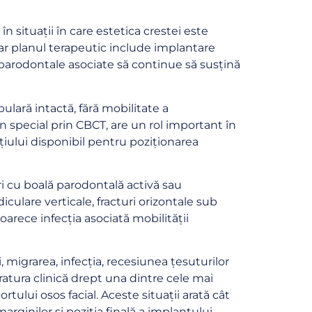
n situații în care estetica crestei este
 iar planul terapeutic include implantare
e parodontale asociate să continue să susțină
ulară intactă, fără mobilitate a
în special prin CBCT, are un rol important în
ațiului disponibil pentru poziționarea
 cu boală parodontală activă sau
culare verticale, fracturi orizontale sub
oarece infecția asociată mobilității
 migrarea, infecția, recesiunea țesuturilor
ratura clinică drept una dintre cele mai
tului osos facial. Aceste situații arată cât
ginilor și poziția finală a implantului.