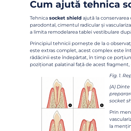
Cum ajută tehnica so
Tehnica
socket shield
ajută la conservarea 
parodontal, cimentul radicular și vasculariza
C
a limita remodelarea tablei vestibulare după
Principiul tehnicii pornește de la o observa
N
este extras complet, acest complex este într
rădăcinii este îndepărtat, în timp ce porțiu
poziționat palatinal față de acest fragment, 
Fig. 1. R
(A) Dinte
preparare
socket sh
Prin menț
vasculari
la mențin