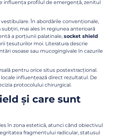
te influența profilul de emergență, zenitul
estibulare. În abordările convenționale,
 subțiri, mai ales în regiunea anterioară
ntă a porțiunii palatinale,
socket shield
i țesuturilor moi. Literatura descrie
tări osoase sau mucogingivale în cazurile
rsală pentru orice situs postextracțional.
 locale influențează direct rezultatul. De
ecizia protocolului chirurgical.
ield și care sunt
les în zona estetică, atunci când obiectivul
tegritatea fragmentului radicular, statusul