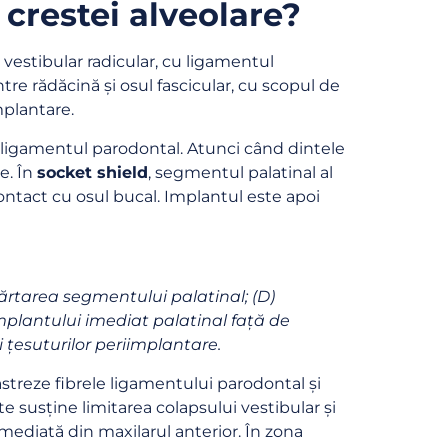
crestei alveolare?
 vestibular radicular, cu ligamentul
tre rădăcină și osul fascicular, cu scopul de
mplantare.
e ligamentul parodontal. Atunci când dintele
e. În
socket shield
, segmentul palatinal al
ontact cu osul bucal. Implantul este apoi
epărtarea segmentului palatinal; (D)
mplantului imediat palatinal față de
i țesuturilor periimplantare.
treze fibrele ligamentului parodontal și
te susține limitarea colapsului vestibular și
mediată din maxilarul anterior. În zona