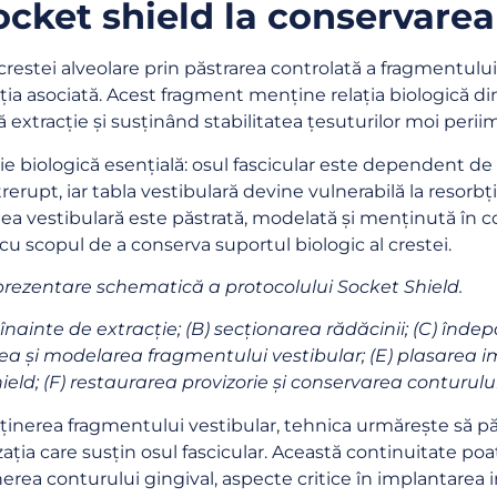
cket shield la conservarea 
crestei alveolare prin păstrarea controlată a fragmentului
ția asociată. Acest fragment menține relația biologică din
ontinue
 extracție și susținând stabilitatea țesuturilor moi perii
ție biologică esențială: osul fascicular este dependent d
o thanks
erupt, iar tabla vestibulară devine vulnerabilă la resorbți
nea vestibulară este păstrată, modelată și menținută în c
cu scopul de a conserva suportul biologic al crestei.
eprezentare schematică a protocolului Socket Shield.
 înainte de extracție; (B) secționarea rădăcinii; (C) înd
a și modelarea fragmentului vestibular; (E) plasarea i
ield; (F) restaurarea provizorie și conservarea conturulu
inerea fragmentului vestibular, tehnica urmărește să păs
zația care susțin osul fascicular. Această continuitate poa
erea conturului gingival, aspecte critice în implantarea i