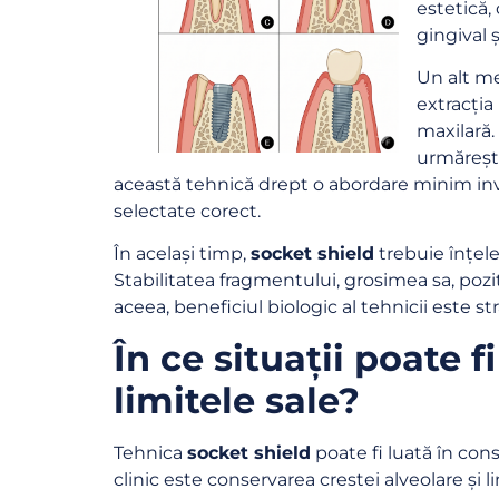
estetică,
gingival ș
Un alt me
extracția
maxilară.
urmărește
această tehnică drept o abordare minim inv
selectate corect.
În același timp,
socket shield
trebuie înțele
Stabilitatea fragmentului, grosimea sa, poziț
aceea, beneficiul biologic al tehnicii este st
În ce situații poate f
limitele sale?
Tehnica
socket shield
poate fi luată în con
clinic este conservarea crestei alveolare și 