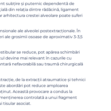
vent subțire și puternic dependentă de
ală din relația dintre rădăcină, ligament
ar arhitectura crestei alveolare poate suferi
ionale ale alveolei postextracționale. În
eri ale grosimii osoase de aproximativ 3-3,5
vestibular se reduce, pot apărea schimbări
l devine mai relevant în cazurile cu
antară nefavorabilă sau traumă chirurgicală
acție, de la extracții atraumatice și tehnici
este abordări pot reduce amploarea
obținut. Această provocare a condus la
 menținerea controlată a unui fragment
 tisular asociat.