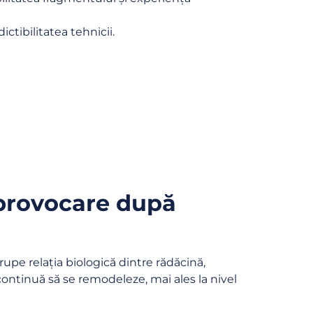
tibilitatea tehnicii.
 provocare după
pe relația biologică dintre rădăcină,
 continuă să se remodeleze, mai ales la nivel