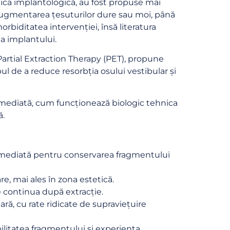
tica implantologică, au fost propuse mai
 augmentarea țesuturilor dure sau moi, până
biditatea intervenției, însă literatura
ea implantului.
 Partial Extraction Therapy (PET), propune
ul de a reduce resorbția osului vestibular și
imediată, cum funcționează biologic tehnica
ă.
ea imediată pentru conservarea fragmentului
re, mai ales în zona estetică.
 continua după extracție.
ră, cu rate ridicate de supraviețuire
bilitatea fragmentului și experiența