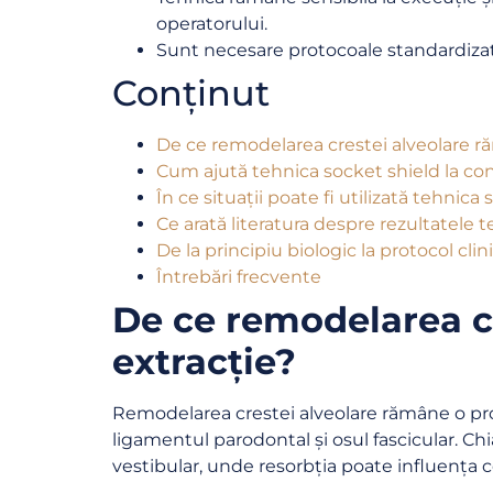
operatorului.
Sunt necesare protocoale standardizate 
Conținut
De ce remodelarea crestei alveolare r
Cum ajută tehnica socket shield la con
În ce situații poate fi utilizată tehnica
Ce arată literatura despre rezultatele t
De la principiu biologic la protocol cl
Întrebări frecvente
De ce remodelarea c
extracție?
Remodelarea crestei alveolare rămâne o prov
ligamentul parodontal și osul fascicular. Chi
vestibular, unde resorbția poate influența co