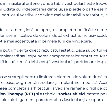
în maxilarul anterior, unde tabla vestibulară este frec
. Odată cu îndepărtarea dintelui, se pierde o parte esenți
suport, osul vestibular devine mai vulnerabil la resorbție, i
e tratament, însă nu oprește complet modificările dimens
rderi semnificative de volum după extracție, inclusiv scăd
bție mai accentuată în primele luni de vindecare.
i pot influența direct rezultatul estetic. Dacă suportul 
iimplantară sau expunerea componentelor protetice. Riscu
tă insuficientă, dehiscență vestibulară, poziționare impl
 World-Class
rofessionals
se strategii pentru limitarea pierderii de volum după extr
 osoase, augmentări tisulare și implantare imediată. Ac
munity!
area completă a arhitecturii alveolare rămâne dificil de 
st updates to upgrade your
tion Therapy (PET)
și a tehnicii
socket shield
, bazate pe
nd connect to like-minded
lexului ligament parodontal-os fascicular și a suportului
ofessionals!