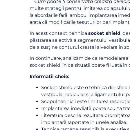
Cum poate fi conservată creasta alveol
multe strategii pentru limitarea colapsului
la abordările fără lambou. Implantarea imed
arată că modificările țesuturilor periimplant
În acest context, tehnica
socket shield
, de
păstrarea selectivă a segmentului vestibular 
de a susține conturul crestei alveolare în zo
În continuare, analizăm de ce remodelarea 
socket shield, în ce situații poate fi luată în
Informații cheie:
Socket shield este o tehnică din sfera
vestibular radicular și a ligamentului p
Scopul tehnicii este limitarea resorbție
Implantarea imediată poate scurta tra
Literatura descrie rezultate promițătoa
implantară raportate în unele analize.
Tehnica rămâne sensibilă la execuție și