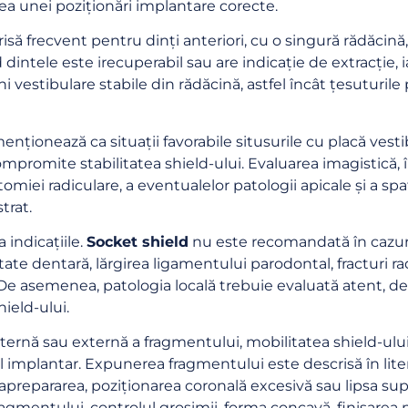
tea unei poziționări implantare corecte.
să frecvent pentru dinți anteriori, cu o singură rădăcină, î
d dintele este irecuperabil sau are indicație de extracție,
i vestibulare stabile din rădăcină, astfel încât țesuturil
nționează ca situații favorabile situsurile cu placă vestib
compromite stabilitatea shield-ului. Evaluarea imagistică, 
tomiei radiculare, a eventualelor patologii apicale și a sp
trat.
 indicațiile.
Socket shield
nu este recomandată în cazuri
e dentară, lărgirea ligamentului parodontal, fracturi radi
. De asemenea, patologia locală trebuie evaluată atent, de
ield-ului.
ernă sau externă a fragmentului, mobilitatea shield-ului,
cul implantar. Expunerea fragmentului este descrisă în lite
aprepararea, poziționarea coronală excesivă sau lipsa supor
gmentului, controlul grosimii, forma concavă, finisarea mar