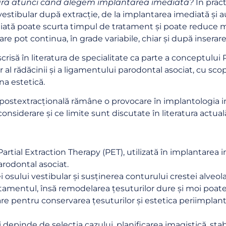
ară atunci când alegem implantarea imediată?
În prac
 vestibular după extracție, de la implantarea imediată și
iată poate scurta timpul de tratament și poate reduce mor
are pot continua, în grade variabile, chiar și după inserar
scrisă în literatura de specialitate ca parte a conceptului
al rădăcinii și a ligamentului parodontal asociat, cu scop
na estetică.
postextracțională rămâne o provocare în implantologia 
 considerare și ce limite sunt discutate în literatura actual
 Partial Extraction Therapy (PET), utilizată în implantar
arodontal asociat.
i osului vestibular și susținerea conturului crestei alveola
tamentul, însă remodelarea țesuturilor dure și moi poate
re pentru conservarea țesuturilor și estetica periimplanta
 depinde de selecția cazului, planificarea imagistică, sta