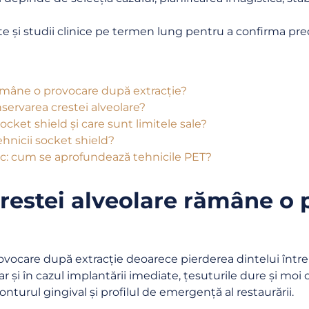
și studii clinice pe termen lung pentru a confirma predic
ămâne o provocare după extracție?
servarea crestei alveolare?
 socket shield și care sunt limitele sale?
ehnicii socket shield?
inic: cum se aprofundează tehnicile PET?
restei alveolare rămâne o
ocare după extracție deoarece pierderea dintelui întreru
ar și în cazul implantării imediate, țesuturile dure și moi
nturul gingival și profilul de emergență al restaurării.