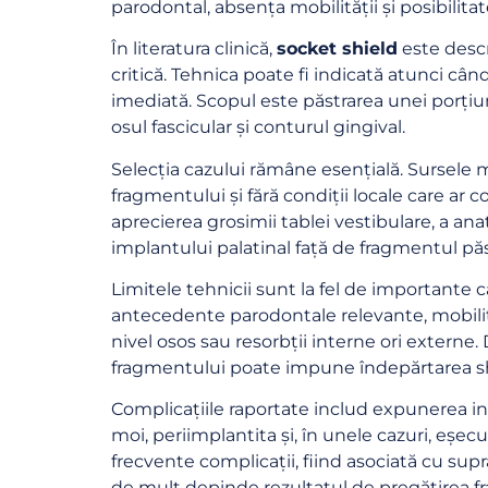
parodontal, absența mobilității și posibilita
În literatura clinică,
socket shield
este descri
critică. Tehnica poate fi indicată atunci cân
imediată. Scopul este păstrarea unei porțiun
osul fascicular și conturul gingival.
Selecția cazului rămâne esențială. Sursele me
fragmentului și fără condiții locale care ar 
aprecierea grosimii tablei vestibulare, a ana
implantului palatinal față de fragmentul păs
Limitele tehnicii sunt la fel de importante ca
antecedente parodontale relevante, mobilitat
nivel osos sau resorbții interne ori externe
fragmentului poate impune îndepărtarea sh
Complicațiile raportate includ expunerea int
moi, periimplantita și, în unele cazuri, eșe
frecvente complicații, fiind asociată cu supr
de mult depinde rezultatul de pregătirea fra