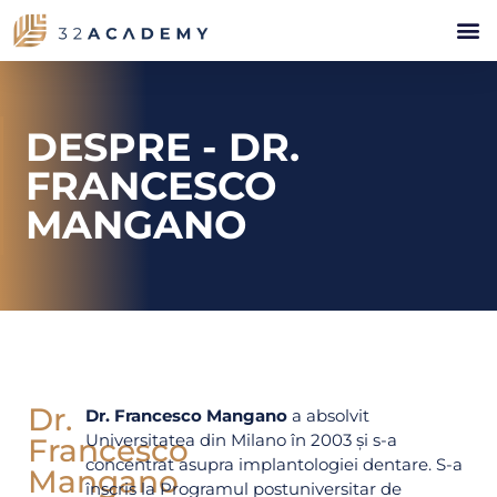
DESPRE - DR.
FRANCESCO
MANGANO
Dr.
Dr. Francesco Mangano
a absolvit
Universitatea din Milano în 2003 și s-a
Francesco
concentrat asupra implantologiei dentare. S-a
Mangano
înscris la Programul postuniversitar de