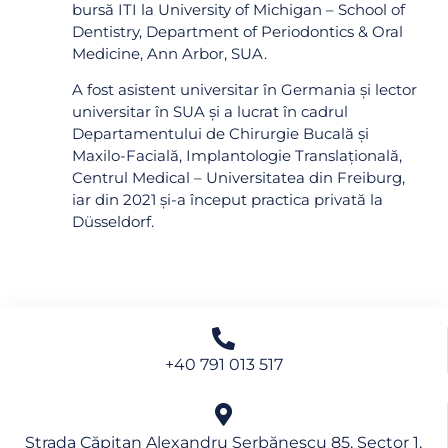
bursă ITI la University of Michigan – School of
Dentistry, Department of Periodontics & Oral
Medicine, Ann Arbor, SUA.
A fost asistent universitar în Germania și lector
universitar în SUA și a lucrat în cadrul
Join Our World-Class
Departamentului de Chirurgie Bucală și
Maxilo-Facială, Implantologie Translațională,
Dental Professionals
Centrul Medical – Universitatea din Freiburg,
Community!
iar din 2021 și-a început practica privată la
Düsseldorf.
Find out the latest updates to upgrade your
dental career and connect to like-minded
professionals!
+40 791 013 517
Continue
Strada Căpitan Alexandru Șerbănescu 85, Sector 1,