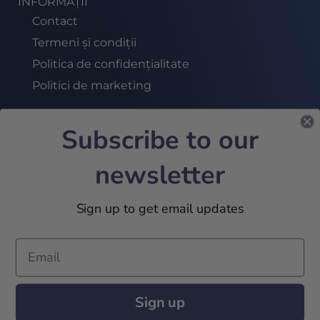
INFORMAȚII
Contact
Termeni și condiții
Politica de confidențialitate
Politici de marketing
Subscribe to our
ABONEAZĂ-TE LA NEWSLETTER
newsletter
ALĂTURĂ-TE
Sign up to get email updates
2024 © 32Academy. All Rights Reserved
Sign up