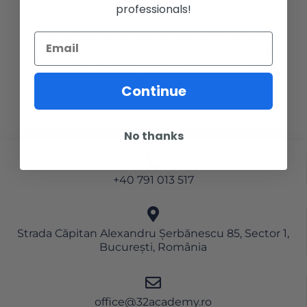
professionals!
în schimbarea vieții pacienților prin NGRT.
Dezvoltator al terapiei de regenerare ghidată
naturală pentru managementul rănilor cronice
cu L-PRF, dr Nelson Pinto a obținut mai multe
premii pentru studii de cercetare clinică.
Continue
No thanks
+40 791 013 517
Strada Căpitan Alexandru Șerbănescu 85, Sector 1,
București, România
office@32academy.ro