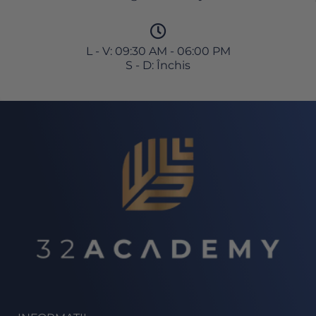
L - V: 09:30 AM - 06:00 PM
S - D: Închis