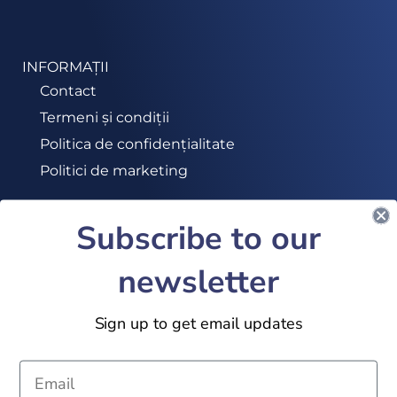
INFORMAȚII
Contact
Termeni și condiții
Politica de confidențialitate
Politici de marketing
Subscribe to our
ABONEAZĂ-TE LA NEWSLETTER
newsletter
ALĂTURĂ-TE
Sign up to get email updates
2024 © 32Academy. All Rights Reserved