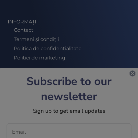
INFORMAȚII
Contact
Termeni și condiții
Politica de confidențialitate
Politici de marketing
Subscribe to our
ABONEAZĂ-TE LA NEWSLETTER
newsletter
ALĂTURĂ-TE
Sign up to get email updates
2024 © 32Academy. All Rights Reserved