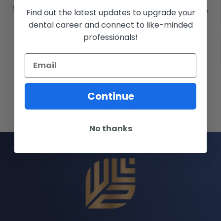
Strada Căpitan Alexandru Șerbănescu 85, Sector 1,
Find out the latest updates to upgrade your
București, România
dental career and connect to like-minded
professionals!
office@32academy.ro
Continue
L - V: 09:30 AM - 06:00 PM
S - D: Închis
No thanks