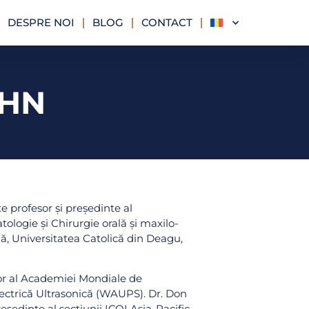
DESPRE NOI
BLOG
CONTACT
OHN
e profesor și președinte al
logie și Chirurgie orală și maxilo-
nă, Universitatea Catolică din Deagu,
or al Academiei Mondiale de
ectrică Ultrasonică (WAUPS). Dr. Don
ședinte al secțiunii ICOI Asia-Pacific