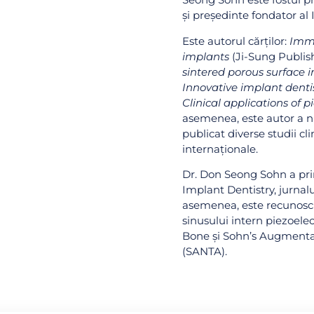
și președinte fondator al
Este autorul cărților:
Imme
implants
(Ji-Sung Publis
sintered porous surface 
Innovative implant denti
Clinical applications of p
asemenea, este autor a n
publicat diverse studii cli
internaționale.
Dr. Don Seong Sohn a pri
Implant Dentistry, jurnal
asemenea, este recunoscu
sinusului intern piezoele
Bone și Sohn’s Augment
(SANTA).