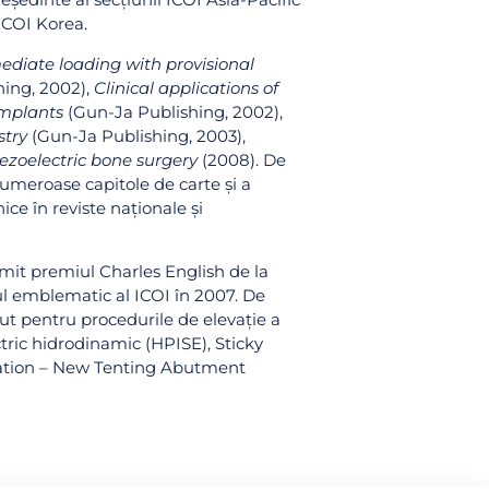
 ICOI Korea.
diate loading with provisional
hing, 2002),
Clinical applications of
implants
(Gun-Ja Publishing, 2002),
stry
(Gun-Ja Publishing, 2003),
iezoelectric bone surgery
(2008). De
umeroase capitole de carte și a
nice în reviste naționale și
mit premiul Charles English de la
ul emblematic al ICOI în 2007. De
t pentru procedurile de elevație a
ctric hidrodinamic (HPISE), Sticky
ation – New Tenting Abutment