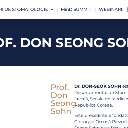
I DE STOMATOLOGIE
MinD SUMMIT
WEBINARII
OF. DON SEONG S
Prof.
Dr. DON-SEOK SOHN
est
Departamentul de Stomato
Don
facială, Școala de Medici
Seong
Republica Coreea.
Sohn
Este președintele fondat
Chirurgie Osoasă Piezoel
Seong Sohn este fostul pre