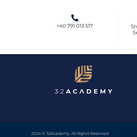
+40 791 013 517
St
Ș
2024 © 32Academy. All Rights Reserved