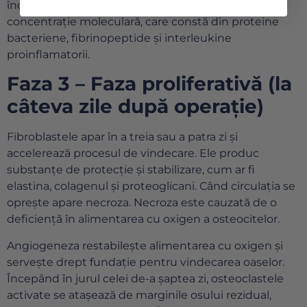
îndreaptă spre rană de-a lungul unui gradient de
concentrație moleculară, care constă din proteine ​​
bacteriene, fibrinopeptide și interleukine
proinflamatorii.
Faza 3 – Faza proliferativă (la
câteva zile după operație)
Fibroblastele apar în a treia sau a patra zi și
accelerează procesul de vindecare. Ele produc
substanțe de protecție și stabilizare, cum ar fi
elastina, colagenul și proteoglicani. Când circulația se
oprește apare necroza. Necroza este cauzată de o
deficiență în alimentarea cu oxigen a osteocitelor.
Angiogeneza restabilește alimentarea cu oxigen și
servește drept fundație pentru vindecarea oaselor.
Începând în jurul celei de-a șaptea zi, osteoclastele
activate se atașează de marginile osului rezidual,