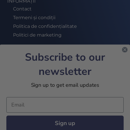
INFORMAȚII
Contact
Termeni și condiții
Politica de confidențialitate
Politici de marketing
Subscribe to our
ABONEAZĂ-TE LA NEWSLETTER
newsletter
ALĂTURĂ-TE
Sign up to get email updates
2024 © 32Academy. All Rights Reserved
Sign up