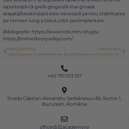
raportează că grefa gingivală mai groasă
atașată/keratinizată este necesară pentru stabilitatea
pe termen lung a țesuturilor periimplantare.
Bibliografie: https://www.ncbi.nlm.nih.gov,
https://onlinelibrary.wiley.com/
PRECEDENTUL
URMATORUL
Osteointegrarea implantului dentar: Abordări recente
Sinus lifting pentru implant dentar: Tehnici actuale, Materiale de grefare, Complicații
+40 791 013 517
Strada Căpitan Alexandru Șerbănescu 85, Sector 1,
București, România
office@32academy.ro