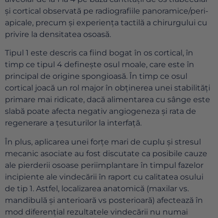
și cortical observată pe radiografiile panoramice/peri-
apicale, precum și experiența tactilă a chirurgului cu
privire la densitatea osoasă.
Tipul 1 este descris ca fiind bogat în os cortical, în
timp ce tipul 4 definește osul moale, care este în
principal de origine spongioasă. În timp ce osul
cortical joacă un rol major în obținerea unei stabilități
primare mai ridicate, dacă alimentarea cu sânge este
slabă poate afecta negativ angiogeneza și rata de
regenerare a țesuturilor la interfață.
În plus, aplicarea unei forțe mari de cuplu și stresul
mecanic asociate au fost discutate ca posibile cauze
ale pierderii osoase periimplantare în timpul fazelor
incipiente ale vindecării în raport cu calitatea osului
de tip 1. Astfel, localizarea anatomică (maxilar vs.
mandibulă și anterioară vs posterioară) afectează în
mod diferențial rezultatele vindecării nu numai