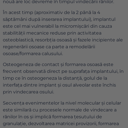
nouă are loc devreme în timpul vindecării rănilor.
În acest timp (aproximativ de la 2 până la 4
săptămâni după inserarea implantului), implantul
este cel mai vulnerabil la micromișcări din cauza
stabilității mecanice reduse prin activitatea
osteoblastică, resorbția osoasă și fazele incipiente ale
regenerării osoase ca parte a remodelării
osoase/formarea calusului.
Osteogeneza de contact și formarea osoasă este
frecvent observată direct pe suprafața implantului, în
timp ce în osteogeneza la distanță, golul de la
interfața dintre implant și osul alveolar este închis
prin vindecarea osului.
Secvența evenimentelor la nivel molecular și celular
este similară cu procesele normale de vindecare a
rănilor în os și implică formarea țesutului de
granulație, dezvoltarea matricei provizorii, formarea