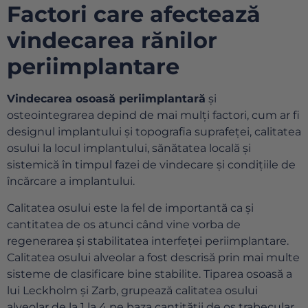
Factori care afectează
vindecarea rănilor
periimplantare
Vindecarea osoasă periimplantară
și
osteointegrarea depind de mai mulți factori, cum ar fi
designul implantului și topografia suprafeței, calitatea
osului la locul implantului, sănătatea locală și
sistemică în timpul fazei de vindecare și condițiile de
încărcare a implantului.
Calitatea osului este la fel de importantă ca și
cantitatea de os atunci când vine vorba de
regenerarea și stabilitatea interfeței periimplantare.
Calitatea osului alveolar a fost descrisă prin mai multe
sisteme de clasificare bine stabilite. Tiparea osoasă a
lui Leckholm și Zarb, grupează calitatea osului
alveolar de la 1 la 4 pe baza cantității de os trabecular