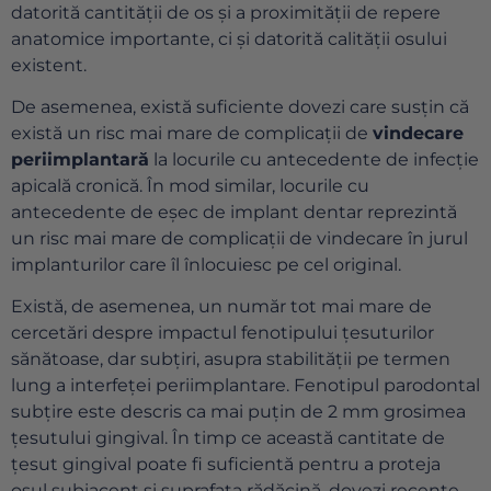
datorită cantității de os și a proximității de repere
anatomice importante, ci și datorită calității osului
existent.
De asemenea, există suficiente dovezi care susțin că
există un risc mai mare de complicații de
vindecare
periimplantară
la locurile cu antecedente de infecție
apicală cronică. În mod similar, locurile cu
antecedente de eșec de implant dentar reprezintă
un risc mai mare de complicații de vindecare în jurul
implanturilor care îl înlocuiesc pe cel original.
Există, de asemenea, un număr tot mai mare de
cercetări despre impactul fenotipului țesuturilor
sănătoase, dar subțiri, asupra stabilității pe termen
lung a interfeței periimplantare. Fenotipul parodontal
subțire este descris ca mai puțin de 2 mm grosimea
țesutului gingival. În timp ce această cantitate de
țesut gingival poate fi suficientă pentru a proteja
osul subiacent și suprafața rădăcină, dovezi recente