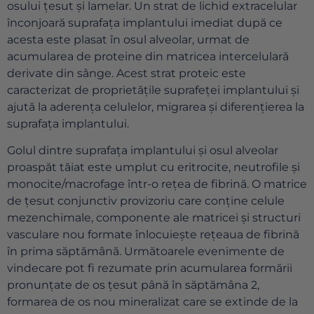
osului țesut și lamelar. Un strat de lichid extracelular
înconjoară suprafața implantului imediat după ce
acesta este plasat în osul alveolar, urmat de
acumularea de proteine ​​din matricea intercelulară
derivate din sânge. Acest strat proteic este
caracterizat de proprietățile suprafeței implantului și
ajută la aderența celulelor, migrarea și diferențierea la
suprafața implantului.
Golul dintre suprafața implantului și osul alveolar
proaspăt tăiat este umplut cu eritrocite, neutrofile și
monocite/macrofage într-o rețea de fibrină. O matrice
de țesut conjunctiv provizoriu care conține celule
mezenchimale, componente ale matricei și structuri
vasculare nou formate înlocuiește rețeaua de fibrină
în prima săptămână. Următoarele evenimente de
vindecare pot fi rezumate prin acumularea formării
pronunțate de os țesut până în săptămâna 2,
formarea de os nou mineralizat care se extinde de la