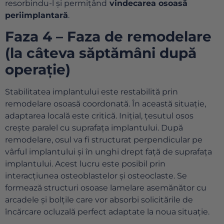
resorbindu-l și permițând
vindecarea osoasă
periimplantară
.
Faza 4 – Faza de remodelare
(la câteva săptămâni după
operație)
Stabilitatea implantului este restabilită prin
remodelare osoasă coordonată. În această situație,
adaptarea locală este critică. Inițial, țesutul osos
crește paralel cu suprafața implantului. După
remodelare, osul va fi structurat perpendicular pe
vârful implantului şi în unghi drept față de suprafața
implantului. Acest lucru este posibil prin
interacțiunea osteoblastelor şi osteoclaste. Se
formează structuri osoase lamelare asemănător cu
arcadele și bolțile care vor absorbi solicitările de
încărcare ocluzală perfect adaptate la noua situație.