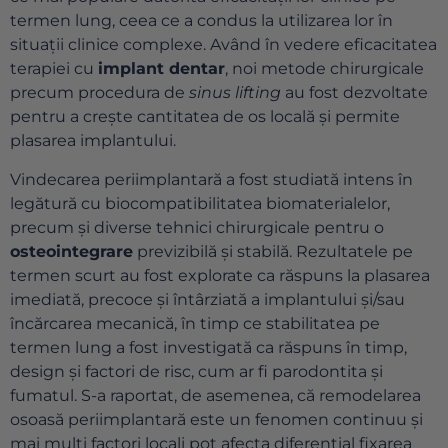
termen lung, ceea ce a condus la utilizarea lor în
situații clinice complexe. Având în vedere eficacitatea
terapiei cu
implant dentar
, noi metode chirurgicale
precum procedura de
sinus lifting
au fost dezvoltate
pentru a crește cantitatea de os locală și permite
plasarea implantului.
Vindecarea periimplantară a fost studiată intens în
legătură cu biocompatibilitatea biomaterialelor,
precum și diverse tehnici chirurgicale pentru o
osteointegrare
previzibilă și stabilă. Rezultatele pe
termen scurt au fost explorate ca răspuns la plasarea
imediată, precoce și întârziată a implantului și/sau
încărcarea mecanică, în timp ce stabilitatea pe
termen lung a fost investigată ca răspuns în timp,
design și factori de risc, cum ar fi parodontita și
fumatul. S-a raportat, de asemenea, că remodelarea
osoasă periimplantară este un fenomen continuu și
mai mulți factori locali pot afecta diferențial fixarea