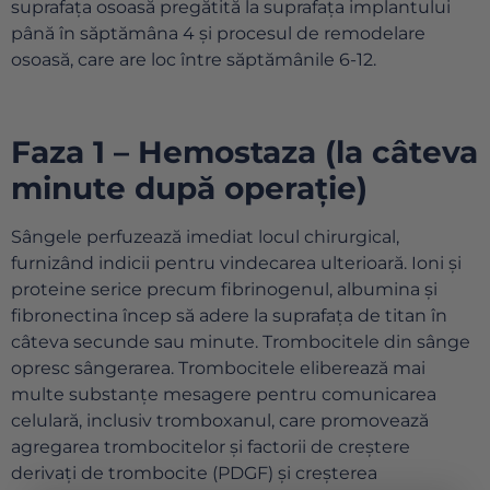
suprafața osoasă pregătită la suprafața implantului
până în săptămâna 4 și procesul de remodelare
osoasă, care are loc între săptămânile 6-12.
Faza 1 – Hemostaza (la câteva
minute după operație)
Sângele perfuzează imediat locul chirurgical,
furnizând indicii pentru vindecarea ulterioară. Ioni și
proteine ​​​​serice precum fibrinogenul, albumina și
fibronectina încep să adere la suprafața de titan în
câteva secunde sau minute. Trombocitele din sânge
opresc sângerarea. Trombocitele eliberează mai
multe substanțe mesagere pentru comunicarea
celulară, inclusiv tromboxanul, care promovează
agregarea trombocitelor și factorii de creștere
derivați de trombocite (PDGF) și creșterea