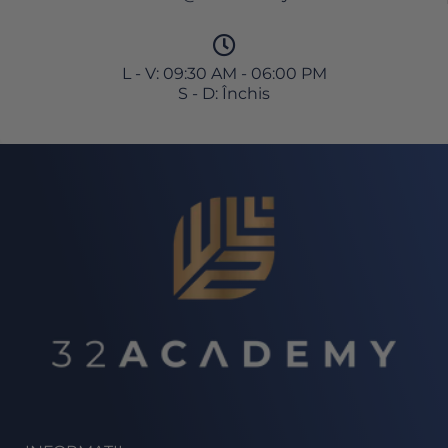
L - V: 09:30 AM - 06:00 PM
S - D: Închis