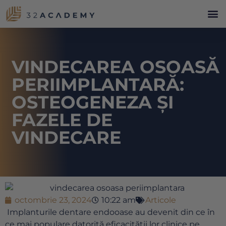
VINDECAREA OSOASĂ
PERIIMPLANTARĂ:
OSTEOGENEZA ȘI
FAZELE DE
VINDECARE
octombrie 23, 2024
10:22 am
Articole
Implanturile dentare endooase au devenit din ce în
ce mai populare datorită eficacității lor clinice pe