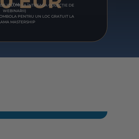
50 EUR
+ TVA
DE 12 LUNI LA ÎNTREAGA COLECȚIE DE
WEBINARII)
 TOMBOLA PENTRU UN LOC GRATUIT LA
LAMA MASTERSHIP