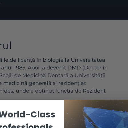
.
rul
diile de licență în biologie la Universitatea
anul 1985. Apoi, a devenit DMD (Doctor în
colii de Medicină Dentară a Universității
e medicină generală și rezidențiat
nides, unde a obținut funcția de Rezident
a din Pennsylvania pentru a obține
 World-Class
Ortodonție și Parodontologie. În prezent, Dr.
rofessionals
stent Clinic de Parodontologie la