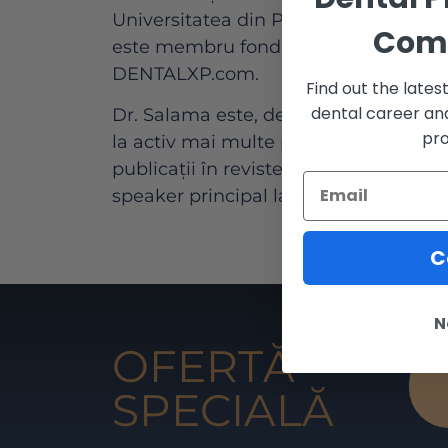
Universitatea din Pennsylvania și Col
Com
este membru fondator și membru perm
DENTALXP.com.
Find out the late
dental career an
Dr. Salama este, de asemenea, membru
pro
la activ mai multe publicații, inclusiv l
publicații în reviste recenzate de col
speaker principal la conferințe stomat
C
N
OFERTĂ
SPECIALĂ