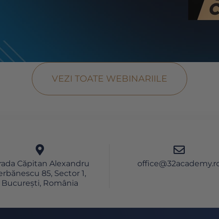
VEZI TOATE WEBINARIILE
rada Căpitan Alexandru
office@32academy.r
erbănescu 85, Sector 1,
București, România