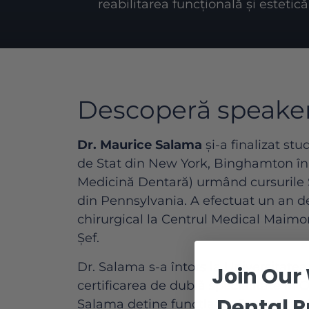
reabilitarea funcțională și estetică
Descoperă speake
Dr. Maurice Salama
și-a finalizat stu
de Stat din New York, Binghamton în 
Medicină Dentară) urmând cursurile Ș
din Pennsylvania. A efectuat un an d
chirurgical la Centrul Medical Maimo
Șef.
Dr. Salama s-a întors la Universitate
Join Our
certificarea de dublă specialitate în 
Dental P
Salama deține funcția de Profesor Asi