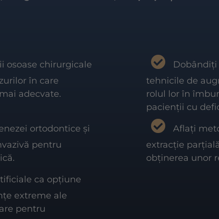
ii osoase chirurgicale
Dobândiți 
zurilor în care
tehnicile de aug
i mai adecvate.
rolul lor în îmbu
pacienții cu defi
enezei ortodontice și
Aflați meto
nvazivă pentru
extracție parțial
ică.
obținerea unor r
tificiale ca opțiune
ențe extreme ale
oare pentru