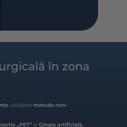
urgicală în zona
ente
utilizând
metode non-
tracție „PET”
și
Gingia artificială.