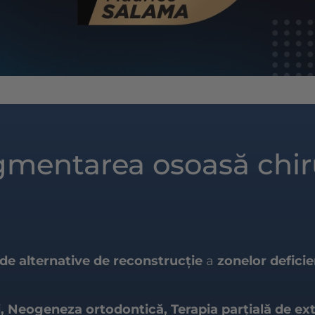
ugmentarea osoasă chir
e alternative de reconstrucție
a
zonelor defici
 Neogeneza ortodontică, Terapia parțială de ex