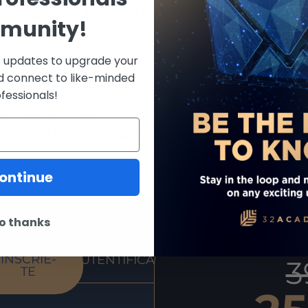
egiul Stomatologic din Georgia. În plus,
munity!
anent al Comitetului Științific al
st updates to upgrade your
d connect to like-minded
 al Echipei Atlanta Dental Practice și are
fessionals!
ucrări științifice, capitole de cărți și
egi. Este recunoscut ca element-cheie și
ologice la nivel global.
ontinue
o thanks
ÎNSCRIE-
AUTENTIFICARE
3
TE