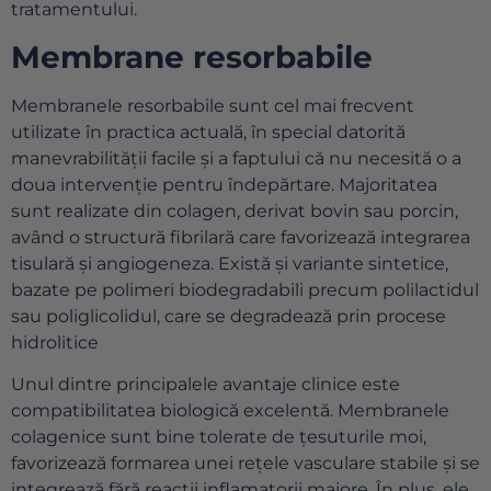
tratamentului.
Membrane resorbabile
Membranele resorbabile sunt cel mai frecvent
utilizate în practica actuală, în special datorită
manevrabilității facile și a faptului că nu necesită o a
doua intervenție pentru îndepărtare. Majoritatea
sunt realizate din colagen, derivat bovin sau porcin,
având o structură fibrilară care favorizează integrarea
tisulară și angiogeneza. Există și variante sintetice,
bazate pe polimeri biodegradabili precum polilactidul
sau poliglicolidul, care se degradează prin procese
hidrolitice
Unul dintre principalele avantaje clinice este
compatibilitatea biologică excelentă. Membranele
colagenice sunt bine tolerate de țesuturile moi,
favorizează formarea unei rețele vasculare stabile și se
integrează fără reacții inflamatorii majore. În plus, ele