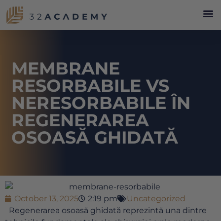
MEMBRANE
RESORBABILE VS
NERESORBABILE ÎN
REGENERAREA
OSOASĂ GHIDATĂ
October 13, 2025
2:19 pm
Uncategorized
Regenerarea osoasă ghidată reprezintă una dintre