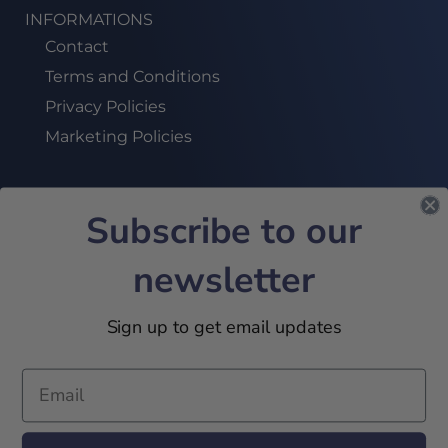
INFORMATIONS
Contact
Terms and Conditions
Privacy Policies
Marketing Policies
Subscribe to our
SUBSCRIBE TO OUR NEWSLETTER!
newsletter
JOIN US
Sign up to get email updates
2024 © 32Academy. All Rights Reserved