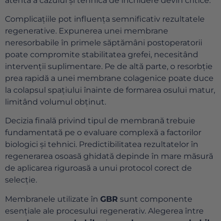
atentă a cazului și tehnica de închidere devin critice.
Complicațiile pot influența semnificativ rezultatele
regenerative. Expunerea unei membrane
neresorbabile în primele săptămâni postoperatorii
poate compromite stabilitatea grefei, necesitând
intervenții suplimentare. Pe de altă parte, o resorbție
prea rapidă a unei membrane colagenice poate duce
la colapsul spațiului înainte de formarea osului matur,
limitând volumul obținut.
Decizia finală privind tipul de membrană trebuie
fundamentată pe o evaluare complexă a factorilor
biologici și tehnici. Predictibilitatea rezultatelor în
regenerarea osoasă ghidată depinde în mare măsură
de aplicarea riguroasă a unui protocol corect de
selecție.
Membranele utilizate în
GBR
sunt componente
esențiale ale procesului regenerativ. Alegerea între