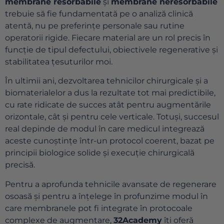
membrane resorbabile
și
membrane neresorbabile
trebuie să fie fundamentată pe o analiză clinică
atentă, nu pe preferințe personale sau rutine
operatorii rigide. Fiecare material are un rol precis în
funcție de tipul defectului, obiectivele regenerative și
stabilitatea țesuturilor moi.
În ultimii ani, dezvoltarea tehnicilor chirurgicale și a
biomaterialelor a dus la rezultate tot mai predictibile,
cu rate ridicate de succes atât pentru augmentările
orizontale, cât și pentru cele verticale. Totuși, succesul
real depinde de modul în care medicul integrează
aceste cunoștințe într-un protocol coerent, bazat pe
principii biologice solide și execuție chirurgicală
precisă.
Pentru a aprofunda tehnicile avansate de regenerare
osoasă și pentru a înțelege în profunzime modul în
care membranele pot fi integrate în protocoale
complexe de augmentare,
32Academy
îți oferă