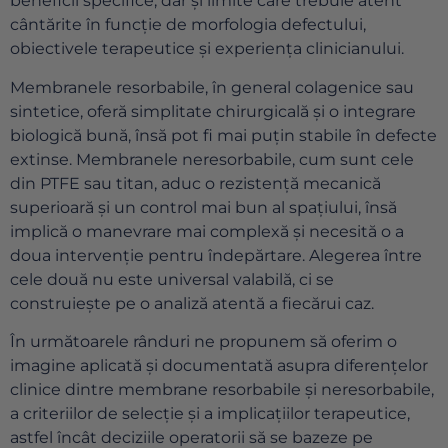
beneficii specifice, dar și limite care trebuie atent
cântărite în funcție de morfologia defectului,
obiectivele terapeutice și experiența clinicianului.
Membranele resorbabile, în general colagenice sau
sintetice, oferă simplitate chirurgicală și o integrare
biologică bună, însă pot fi mai puțin stabile în defecte
extinse. Membranele neresorbabile, cum sunt cele
din PTFE sau titan, aduc o rezistență mecanică
superioară și un control mai bun al spațiului, însă
implică o manevrare mai complexă și necesită o a
doua intervenție pentru îndepărtare. Alegerea între
cele două nu este universal valabilă, ci se
construiește pe o analiză atentă a fiecărui caz.
În următoarele rânduri ne propunem să oferim o
imagine aplicată și documentată asupra diferențelor
clinice dintre membrane resorbabile și neresorbabile,
a criteriilor de selecție și a implicațiilor terapeutice,
astfel încât deciziile operatorii să se bazeze pe