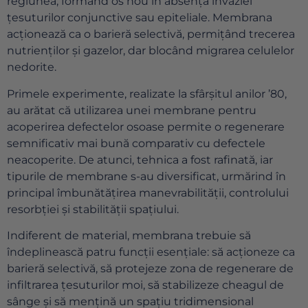
regiunea, formând os nou în absența invaziei
țesuturilor conjunctive sau epiteliale. Membrana
acționează ca o barieră selectivă, permițând trecerea
nutrienților și gazelor, dar blocând migrarea celulelor
nedorite.
Primele experimente, realizate la sfârșitul anilor ’80,
au arătat că utilizarea unei membrane pentru
acoperirea defectelor osoase permite o regenerare
semnificativ mai bună comparativ cu defectele
neacoperite. De atunci, tehnica a fost rafinată, iar
tipurile de membrane s-au diversificat, urmărind în
principal îmbunătățirea manevrabilității, controlului
resorbției și stabilității spațiului.
Indiferent de material, membrana trebuie să
îndeplinească patru funcții esențiale: să acționeze ca
barieră selectivă, să protejeze zona de regenerare de
infiltrarea țesuturilor moi, să stabilizeze cheagul de
sânge și să mențină un spațiu tridimensional