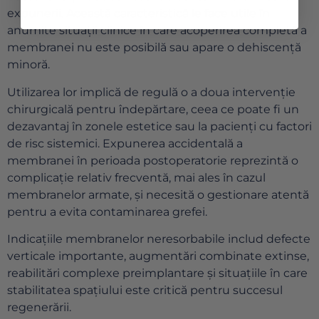
expunerii. Această caracteristică le face utile în
anumite situații clinice în care acoperirea completă a
membranei nu este posibilă sau apare o dehiscență
minoră.
Utilizarea lor implică de regulă o a doua intervenție
chirurgicală pentru îndepărtare, ceea ce poate fi un
dezavantaj în zonele estetice sau la pacienți cu factori
de risc sistemici. Expunerea accidentală a
membranei în perioada postoperatorie reprezintă o
complicație relativ frecventă, mai ales în cazul
membranelor armate, și necesită o gestionare atentă
pentru a evita contaminarea grefei.
Indicațiile membranelor neresorbabile includ defecte
verticale importante, augmentări combinate extinse,
reabilitări complexe preimplantare și situațiile în care
stabilitatea spațiului este critică pentru succesul
regenerării.