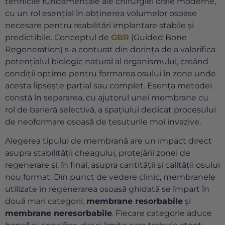
tehnicile fundamentale ale chirurgiei orale moderne,
cu un rol esențial în obținerea volumelor osoase
necesare pentru reabilitări implantare stabile și
predictibile. Conceptul de
GBR
(Guided Bone
Regeneration) s-a conturat din dorința de a valorifica
potențialul biologic natural al organismului, creând
condiții optime pentru formarea osului în zone unde
acesta lipsește parțial sau complet. Esența metodei
constă în separarea, cu ajutorul unei membrane cu
rol de barieră selectivă, a spațiului dedicat procesului
de neoformare osoasă de țesuturile moi invazive.
Alegerea tipului de membrană are un impact direct
asupra stabilității cheagului, protejării zonei de
regenerare și, în final, asupra cantității și calității osului
nou format. Din punct de vedere clinic, membranele
utilizate în regenerarea osoasă ghidată se împart în
două mari categorii:
membrane resorbabile
și
membrane neresorbabile
. Fiecare categorie aduce