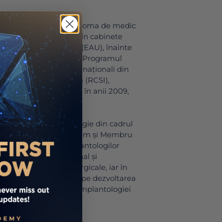
matologică obținând diploma de medic
998. Ulterior, a profesat în cabinete
Sharjah (EAU) și Dubai (EAU), înainte
 Aici, a absolvit în 2010 Programul
ă pentru Dentiști Internaționali din
 Chirurgilor din Irlanda (RCSI),
Membru și de Fellow în anii 2009,
acultății de Stomatologie din cadrul
rgilor din Irlanda, precum și Membru
 Internațional al Implantologilor
prelegeri la nivel național și
rgă de subiecte chirurgicale, iar în
ncipal se concentrează pe dezvoltarea
 a roboticii în domeniul implantologiei