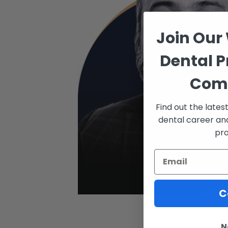
Join Our
Dental P
Com
Find out the late
dental career an
pro
C
N