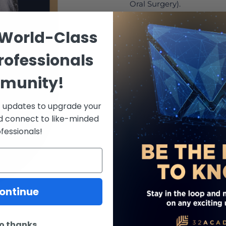
Oral Surgery).
Și-a început cariera sto
 World-Class
dentist în India, în anul 1
private din Pune (India), 
rofessionals
de a veni în Statele Unite.
Avansat de Chirurgie Oral
munity!
cadrul Colegiului Regal al
promovând examenele de 
respectiv 2010.
st updates to upgrade your
d connect to like-minded
Este membru de elită al F
fessionals!
Colegiului Regal al Chiru
& Diplomat al Congresului
Orali. Dr. Talib a susținut 
internațional pe o gamă la
prezent interesul său pri
ontinue
inteligenței artificiale și
dentare.
o thanks