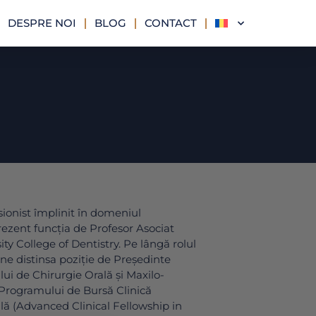
DESPRE NOI
BLOG
CONTACT
sionist împlinit în domeniul
rezent funcția de Profesor Asociat
ity College of Dentistry. Pe lângă rolul
ne distinsa poziție de Președinte
i de Chirurgie Orală și Maxilo-
l Programului de Bursă Clinică
lă (Advanced Clinical Fellowship in