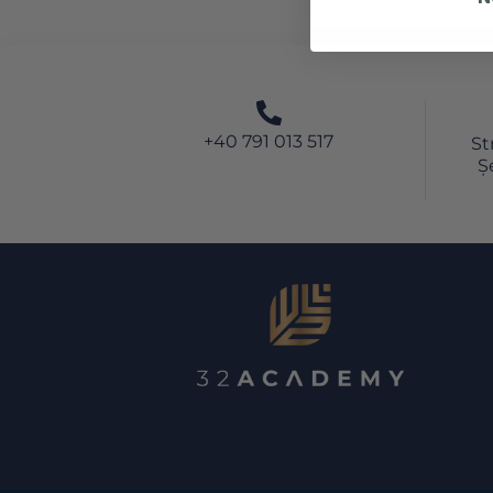
+40 791 013 517
St
Ș