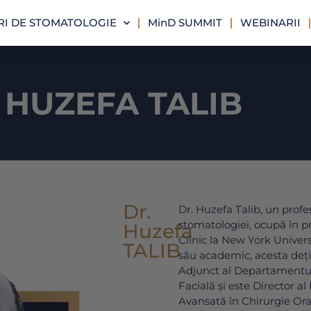
I DE STOMATOLOGIE
MinD SUMMIT
WEBINARII
 HUZEFA TALIB
Dr.
Dr. Huzefa Talib, un profe
stomatologiei, ocupă în p
Huzefa
Clinic la New York Univers
TALIB
său academic, acesta deți
Adjunct al Departamentulu
Facială și este Director a
Avansată în Chirurgie Ora