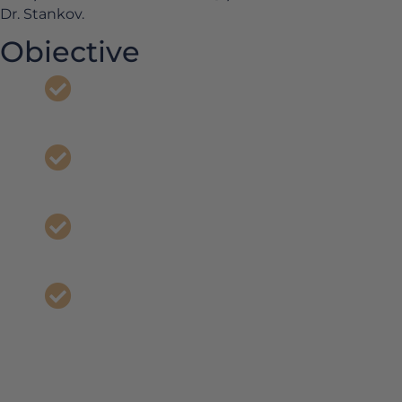
Dr. Stankov.
Obiective
Obții perspective asupra nuanțelor
care îmbunătățesc grefarea țesuturilor moi.
Înveți despre tehnici minim invazive
pentru gestionarea lambourilor și papilelor.
Explorezi opțiunile de recoltare a
grefelor și substituentele acestora.
Înțelegi adaptabilitatea diferitelor
strategii chirurgicale în funcție de factorii
anatomici variabili.