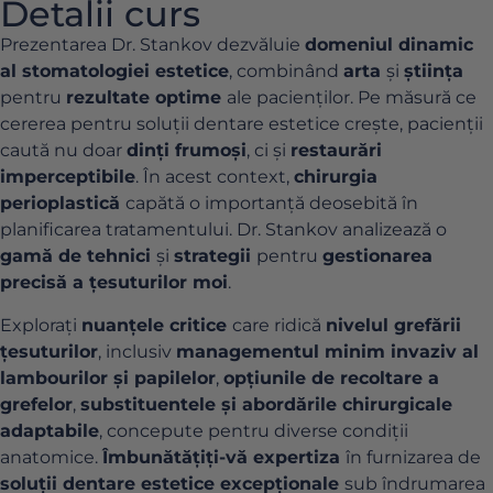
Detalii curs
Prezentarea Dr. Stankov dezvăluie
domeniul dinamic
al stomatologiei estetice
, combinând
arta
și
știința
pentru
rezultate optime
ale pacienților. Pe măsură ce
cererea pentru soluții dentare estetice crește, pacienții
caută nu doar
dinți frumoși
, ci și
restaurări
imperceptibile
. În acest context,
chirurgia
perioplastică
capătă o importanță deosebită în
planificarea tratamentului. Dr. Stankov analizează o
gamă de tehnici
și
strategii
pentru
gestionarea
precisă a țesuturilor moi
.
Explorați
nuanțele critice
care ridică
nivelul grefării
țesuturilor
, inclusiv
managementul minim invaziv al
lambourilor și papilelor
,
opțiunile de recoltare a
grefelor
,
substituentele și abordările chirurgicale
adaptabile
, concepute pentru diverse condiții
anatomice.
Îmbunătățiți-vă expertiza
în furnizarea de
soluții dentare estetice excepționale
sub îndrumarea