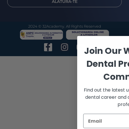
ALĂTURĂ-TE
2024 © 32Academy. All Rights Reserved
Join Our 
Dental Pr
Comm
Find out the latest
dental career and 
profe